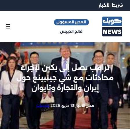
شريط الأخبار
ترامب يصل إلى بكين لإجراء
محادثات مع شي جينبينغ حول
إيران والتجارة وتايوان
محرر الاخبار
|
13 مايو, 2026
|
خارجيات