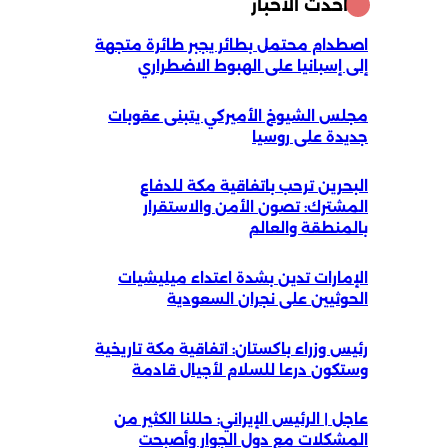
أحدث الأخبار
اصطدام محتمل بطائر يجبر طائرة متجهة
إلى إسبانيا على الهبوط الاضطراري
مجلس الشيوخ الأميركي يتبنى عقوبات
جديدة على روسيا
البحرين ترحب باتفاقية مكة للدفاع
المشترك: تصون الأمن والاستقرار
بالمنطقة والعالم
الإمارات تدين بشدة اعتداء ميليشيات
الحوثيين على نجران السعودية
رئيس وزراء باكستان: اتفاقية مكة تاريخية
وستكون درعا للسلام لأجيال قادمة
عاجل | الرئيس الإيراني: حللنا الكثير من
المشكلات مع دول الجوار وأصبحت