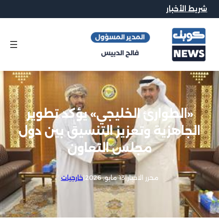
شريط الأخبار
«الطوارئ الخليجي» يؤكد تطوير
الجاهزية وتعزيز التنسيق بين دول
مجلس التعاون
محرر الاخبار
|
13 مايو, 2026
|
خارجيات