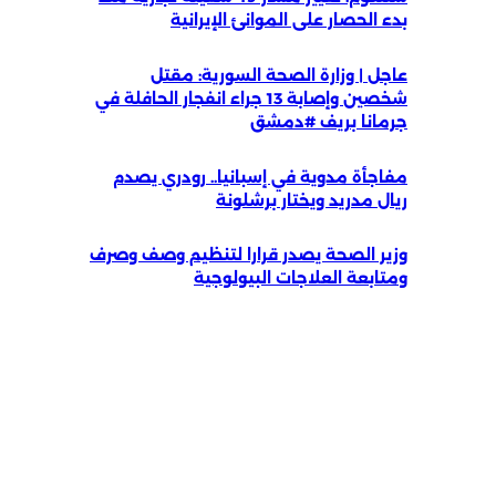
بدء الحصار على الموانئ الإيرانية
عاجل | وزارة الصحة السورية: مقتل
شخصين وإصابة 13 جراء انفجار الحافلة في
جرمانا بريف #دمشق
مفاجأة مدوية في إسبانيا.. رودري يصدم
ريال مدريد ويختار برشلونة
وزير الصحة يصدر قرارا لتنظيم وصف وصرف
ومتابعة العلاجات البيولوجية