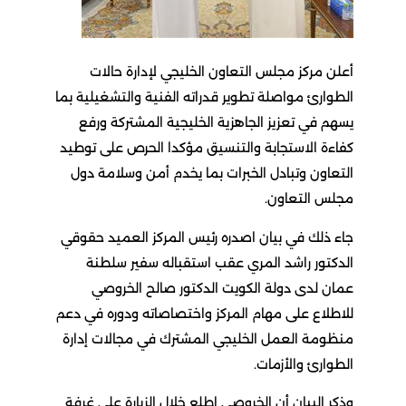
أعلن مركز مجلس التعاون الخليجي لإدارة حالات
الطوارئ مواصلة تطوير قدراته الفنية والتشغيلية بما
يسهم في تعزيز الجاهزية الخليجية المشتركة ورفع
كفاءة الاستجابة والتنسيق مؤكدا الحرص على توطيد
التعاون وتبادل الخبرات بما يخدم أمن وسلامة دول
مجلس التعاون.
جاء ذلك في بيان اصدره رئيس المركز العميد حقوقي
الدكتور راشد المري عقب استقباله سفير سلطنة
عمان لدى دولة الكويت الدكتور صالح الخروصي
للاطلاع على مهام المركز واختصاصاته ودوره في دعم
منظومة العمل الخليجي المشترك في مجالات إدارة
الطوارئ والأزمات.
وذكر البيان أن الخروصي اطلع خلال الزيارة على غرفة