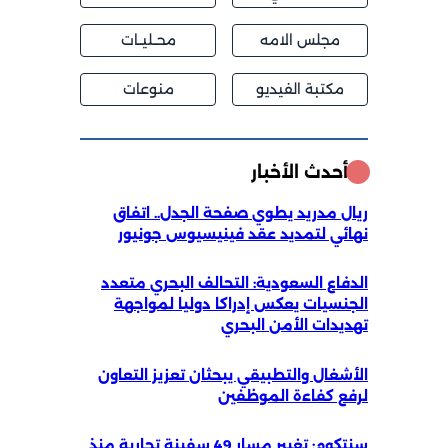
مجلس الامه
محــليــات
مكتبة الفيديو
منوعات
أحدث الأخبار
ريال مدريد يطوي صفحة الجدل.. اتفاق
نهائي لتمديد عقد فينيسيوس جونيور
الدفاع السعودية: التحالف البحري متعدد
الجنسيات يعكس إدراكا دوليا لمواجهة
تهديدات الأمن البحري
الأشغال والتطبيقي يبحثان تعزيز التعاون
لرفع كفاءة الموظفين
سنتكوم: تغيير مسار 49 سفينة تجارية منذ