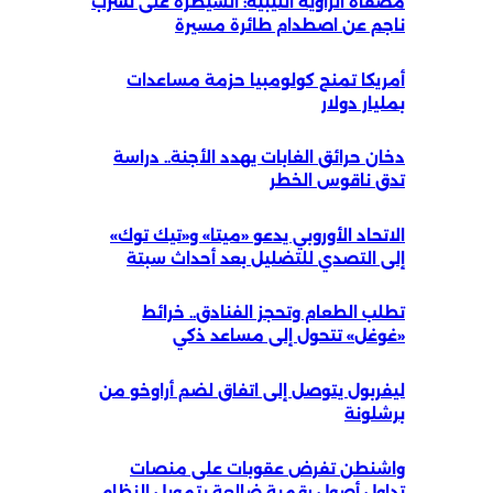
مصفاة الزاوية الليبية: السيطرة على تسرب
ناجم عن اصطدام طائرة مسيرة
أمريكا تمنح كولومبيا حزمة مساعدات
بمليار دولار
دخان حرائق الغابات يهدد الأجنة.. دراسة
تدق ناقوس الخطر
الاتحاد الأوروبي يدعو «ميتا» و«تيك توك»
إلى التصدي للتضليل بعد أحداث سبتة
تطلب الطعام وتحجز الفنادق.. خرائط
«غوغل» تتحول إلى مساعد ذكي
ليفربول يتوصل إلى اتفاق لضم أراوخو من
برشلونة
واشنطن تفرض عقوبات على منصات
تداول أصول رقمية ضالعة بتمويل النظام