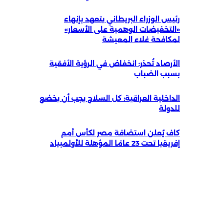
رئيس الوزراء البريطاني يتعهد بإنهاء
«التخفيضات الوهمية على الأسعار»
لمكافحة غلاء المعيشة
الأرصاد تُحذر: انخفاض في الرؤية الأفقية
بسبب الضباب
الداخلية العراقية: كل السلاح يجب أن يخضع
للدولة
كاف يُعلن استضافة مصر لكأس أمم
إفريقيا تحت 23 عامًا المؤهلة للأولمبياد