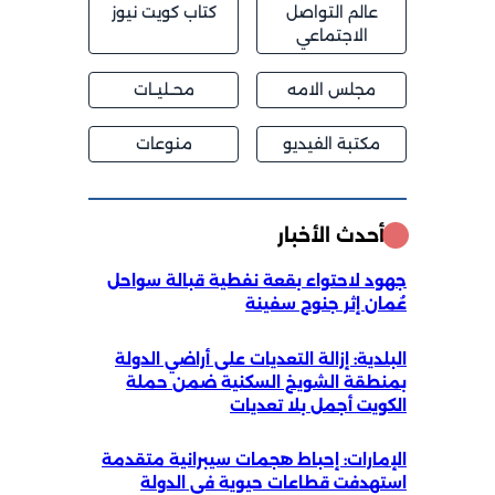
عالم التواصل
كتاب كويت نيوز
الاجتماعي
مجلس الامه
محــليــات
مكتبة الفيديو
منوعات
أحدث الأخبار
جهود لاحتواء بقعة نفطية قبالة سواحل
عُمان إثر جنوح سفينة
البلدية: إزالة التعديات على أراضي الدولة
بمنطقة الشويخ السكنية ضمن حملة
الكويت أجمل بلا تعديات
الإمارات: إحباط هجمات سيبرانية متقدمة
استهدفت قطاعات حيوية في الدولة