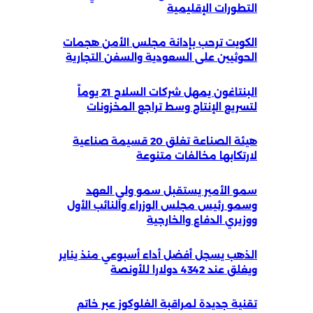
التطورات الإقليمية
الكويت ترحب بإدانة مجلس الأمن هجمات
الحوثيين على السعودية والسفن التجارية
البنتاغون يمهل شركات السلاح 21 يوماً
لتسريع الإنتاج وسط تراجع المخزونات
هيئة الصناعة تغلق 20 قسيمة صناعية
لارتكابها مخالفات متنوعة
سمو الأمير يستقبل سمو ولي العهد
وسمو رئيس مجلس الوزراء والنائب الأول
ووزيري الدفاع والخارجية
الذهب يسجل أفضل أداء أسبوعي منذ يناير
ويغلق عند 4342 دولارا للأونصة
تقنية جديدة لمراقبة الغلوكوز عبر خاتم