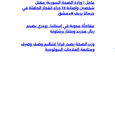
عاجل | وزارة الصحة السورية: مقتل
شخصين وإصابة 13 جراء انفجار الحافلة في
جرمانا بريف #دمشق
مفاجأة مدوية في إسبانيا.. رودري يصدم
ريال مدريد ويختار برشلونة
وزير الصحة يصدر قرارا لتنظيم وصف وصرف
ومتابعة العلاجات البيولوجية