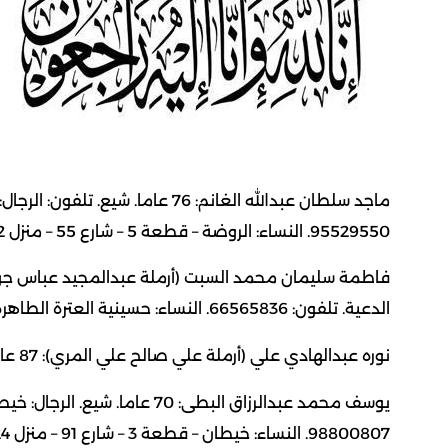
95529550. النساء: الروضة – قطعة 5 – شارع 55 – منزل 2. تلفون: 66969953.
الدعية. تلفون: 66565836. النساء: حسينية العترة الطاهرة – منطقة الرميثية. تلفون: 99048297 – 97883297.
نوره عبدالهادي علي (أرملة علي صالح علي المري): 87 عاما. شيعت. الرجال: العزاء في المقبرة. تلفون: 66505205.
98800807. النساء: خيطان – قطعة 3 – شارع 91 – منزل 24. تلفون: 99992840 +965 97131322.