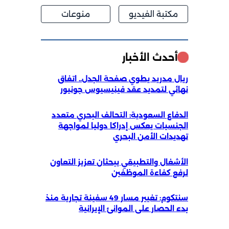
مكتبة الفيديو
منوعات
أحدث الأخبار
ريال مدريد يطوي صفحة الجدل.. اتفاق
نهائي لتمديد عقد فينيسيوس جونيور
الدفاع السعودية: التحالف البحري متعدد
الجنسيات يعكس إدراكا دوليا لمواجهة
تهديدات الأمن البحري
الأشغال والتطبيقي يبحثان تعزيز التعاون
لرفع كفاءة الموظفين
سنتكوم: تغيير مسار 49 سفينة تجارية منذ
بدء الحصار على الموانئ الإيرانية