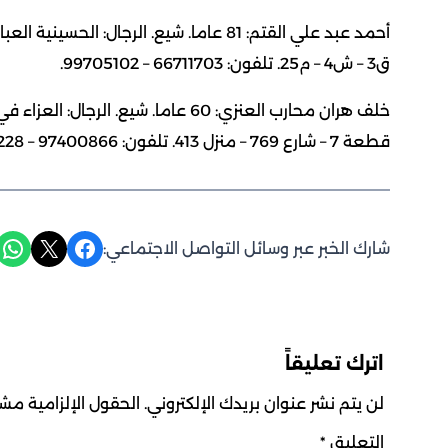
ق3 – ش4 – م25. تلفون: 66711703 – 99705102.
قطعة 7 – شارع 769 – منزل 413. تلفون: 97400866 – 99874228.
Share on WhatsApp
Share on X
Share on Facebook
شارك الخبر عبر وسائل التواصل الاجتماعي:
اترك تعليقاً
لن يتم نشر عنوان بريدك الإلكتروني.
الحقول الإلزامية مشار
التعليق
*