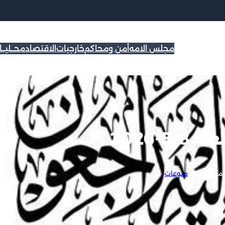
مجلس الامه
أمن ومحاكم
خارجيات
الاقتصاد
محــليــ
-2026
2
|
منوعات