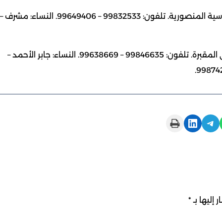
أحمد عبد علي القتم: 81 عاما. شيع. الرجال: الحسينية العباسية المنصورية. تلفون: 99832533 – 99649406. النساء: مشرف –
خلف هران محارب العنزي: 60 عاما. شيع. الرجال: العزاء في المقبرة. تلفون: 99846635 – 99638669. النساء: جابر الأحمد –
Print this Page
Share on LinkedIn
Share on Telegram
 إليها بـ
*