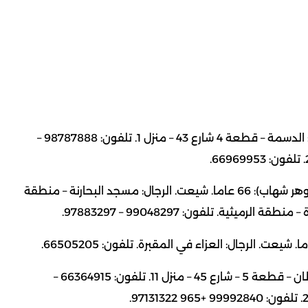
ماجد سلطان عبدالله الغانم: 76 عاما. شيع. تلفون: الرجال: الدسمة – قطعة 4 شارع 43 – منزل 1. تلفون: 98787888 –
فاطمة سليمان محمد السبت (أرملة عبدالمجيد عباس جوهر شهاب): 66 عاما. شيعت. الرجال: مسجد البحارنة – منطقة
يوسف محمد عبدالرزاق البطى: 70 عاما. شيع. الرجال: خيطان – قطعة 5 – شارع 45 – منزل 11. تلفون: 66364915 –