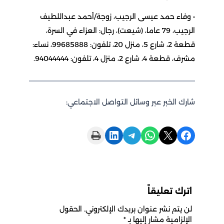
• وفاء حمد عيسى الرجيب، زوجة/أحمد عبداللطيف
الرجيب، 79 عاما، (شيعت)، رجال: العزاء في السرة،
قطعة 2، شارع 5، منزل 20، تلفون: 99685888، نساء:
مشرف، قطعة 4، شارع 2، منزل 4، تلفون: 94044444.
شارك الخبر عبر وسائل التواصل الاجتماعي:
Print this Page
Share on LinkedIn
Share on Telegram
Share on WhatsApp
Share on X
Share on Facebook
اترك تعليقاً
لن يتم نشر عنوان بريدك الإلكتروني.
الحقول
الإلزامية مشار إليها بـ
*