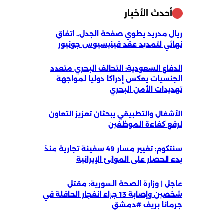
أحدث الأخبار
ريال مدريد يطوي صفحة الجدل.. اتفاق
نهائي لتمديد عقد فينيسيوس جونيور
الدفاع السعودية: التحالف البحري متعدد
الجنسيات يعكس إدراكا دوليا لمواجهة
تهديدات الأمن البحري
الأشغال والتطبيقي يبحثان تعزيز التعاون
لرفع كفاءة الموظفين
سنتكوم: تغيير مسار 49 سفينة تجارية منذ
بدء الحصار على الموانئ الإيرانية
عاجل | وزارة الصحة السورية: مقتل
شخصين وإصابة 13 جراء انفجار الحافلة في
جرمانا بريف #دمشق