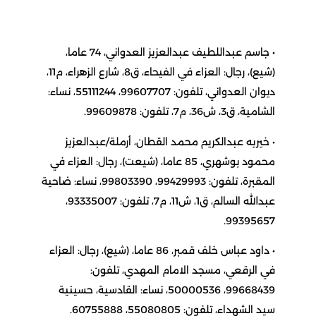
• جاسم عبداللطيف عبدالعزيز العدواني، 74 عاما،
(شيع)، رجال: العزاء في الفيحاء، ق8، شارع الزهراء، م11،
ديوان العدواني، تلفون: 99607707، 55111244، نساء:
الشامية، ق3، ش36، م7، تلفون: 99609878.
• خيريه عبدالكريم محمد القطان، أرملة/عبدالعزيز
محمود بوشهري، 85 عاما، (شيعت)، رجال: العزاء في
المقبرة، تلفون: 99429993، 99803390، نساء: ضاحية
عبدالله السالم، ق1، ش11، م7، تلفون: 93335007،
99395657.
• داود عباس خلف قمبر، 86 عاما، (شيع)، رجال: العزاء
في الرقعي، مسجد الامام المهدي، تلفون:
99668439، 50000536، نساء: القادسية، حسينية
سيد الشهداء، تلفون: 55080805، 60755888.