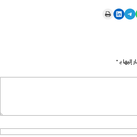
Print this Page
Share on LinkedIn
Share on Telegram
 إليها بـ
*