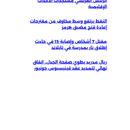
الرئيس الفرنسي مستجدات الأحداث
الإقليمية
النفط يرتفع وسط مخاوف من مقترحات
إعادة فتح مضيق هرمز
مقتل 7 أشخاص وإصابة 15 في حادث
إطلاق نار بمدرسة في تايلاند
ريال مدريد يطوي صفحة الجدل.. اتفاق
نهائي لتمديد عقد فينيسيوس جونيور