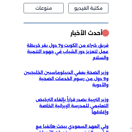
مكتبة الفيديو
منوعات
أحدث الأخبار
فريق خبراء من الكويت و7 دول يقر خريطة
عمل لتعزيز دور الشباب في جهود التنمية
والسلام
وزير الصحة يعفي الديبلوماسيين الخليجيين
و9 دول من رسوم الخدمات الصحية
والأدوية
وزير التربية يصدر قراراً بإلغاء الترخيص
التعليمي للمدرسة الإيرانية الخاصة
وإغلاقها
ولي العهد السعودي يبحث هاتفيا مع