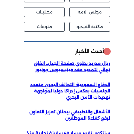
مجلس الامه
محــليــات
مكتبة الفيديو
منوعات
أحدث الأخبار
ريال مدريد يطوي صفحة الجدل.. اتفاق
نهائي لتمديد عقد فينيسيوس جونيور
الدفاع السعودية: التحالف البحري متعدد
الجنسيات يعكس إدراكا دوليا لمواجهة
تهديدات الأمن البحري
الأشغال والتطبيقي يبحثان تعزيز التعاون
لرفع كفاءة الموظفين
سنتكوم: تغيير مسار 49 سفينة تجارية منذ