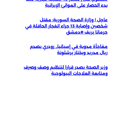
بدء الحصار على الموانئ الإيرانية
عاجل | وزارة الصحة السورية: مقتل
شخصين وإصابة 13 جراء انفجار الحافلة في
جرمانا بريف #دمشق
مفاجأة مدوية في إسبانيا.. رودري يصدم
ريال مدريد ويختار برشلونة
وزير الصحة يصدر قرارا لتنظيم وصف وصرف
ومتابعة العلاجات البيولوجية