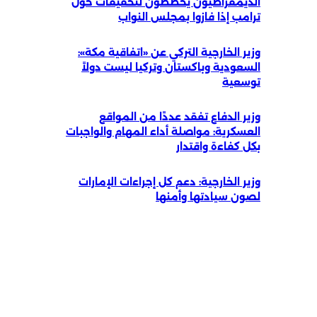
الديمقراطيون يخططون لتحقيقات حول
ترامب إذا فازوا بمجلس النواب
وزير الخارجية التركي عن «اتفاقية مكة»:
السعودية وباكستان وتركيا ليست دولاً
توسعية
وزير الدفاع تفقد عددًا من المواقع
العسكرية: مواصلة أداء المهام والواجبات
بكل كفاءة واقتدار
وزير الخارجية: دعم كل إجراءات الإمارات
لصون سيادتها وأمنها