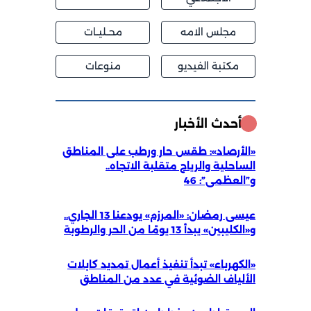
مجلس الامه
محــليــات
مكتبة الفيديو
منوعات
أحدث الأخبار
«الأرصاد»: طقس حار ورطب على المناطق
الساحلية والرياح متقلبة الاتجاه..
و”العظمى”: 46
عيسى رمضان: «المرزم» يودعنا 13 الجاري..
و«الكليبين» يبدأ 13 يومًا من الحر والرطوبة
«الكهرباء» تبدأ تنفيذ أعمال تمديد كابلات
الألياف الضوئية في عدد من المناطق