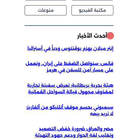
مكتبة الفيديو
منوعات
أحدث الأخبار
إنتر ميلان يهزم يوڤنتوس ودياً في أستراليا
فانس: سنواصل الضغط على إيران.. ونعمل
على مسار آمن للسفن في هرمز
هيئة بحرية بريطانية: تعرض سفينة تجارية
لمقذوف مجهول قبالة السواحل العُمانية
سيميوني يحسم موقف أتلتيكو من ألفاريز:
لا نريد بيعه
مصر والعراق: ضرورة خفض التصعيد
وتغليب لغة الحوار ودعم جهود التهدئة