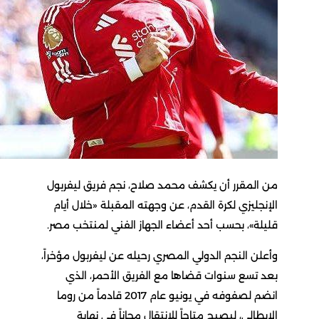
من المقرر أن يكشف محمد صلاح، نجم فريق ليفربول
الإنجليزي لكرة القدم، عن وجهته المقبلة «خلال أيام
قليلة»، بحسب أحد أعضاء الجهاز الفني لمنتخب مصر.
وأعلن النجم الدولي المصري رحيله عن ليفربول مؤخراً،
بعد تسع سنوات قضاها مع الفريق الأحمر، الذي
انضم لصفوفه في يونيو عام 2017 قادماً من روما
الإيطالي، ليصبح متاحاً للانتقال مجاناً في نهاية