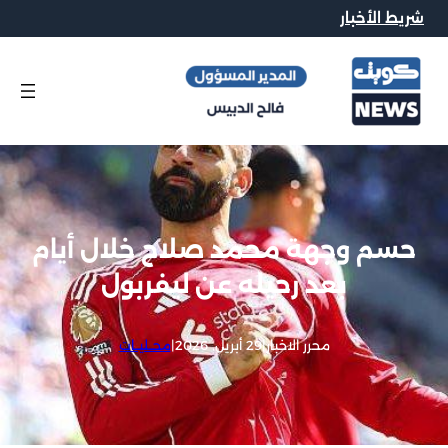
شريط الأخبار
حسم وجهة محمد صلاح خلال أيام
بعد رحيله عن ليفربول
محرر الاخبار
|
29 أبريل, 2026
|
محــليــات