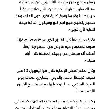
ونقل موقع «فور فور تو» الإلكتروني عن مراد قوله:
«هناك تقارير إخبارية تتحدث عن تلقي صلاح عروضاً
من إيطاليا وفرنسا وفرق كبيرة أخرى حول العالم، وهذا
صحيح بالطبع، فهو نجم كبير وسيكون إضافة جيدة
للغاية لأي فريق».
أضاف مراد: «أياً كان الفريق الذي سيختاره صلاح، فإننا
سوف ندعمه، ولديه عروض من السعودية أيضاً.
أعتقد أنه سيعلن عن وجهته المقبلة خلال أيام
قليلة».
وكان صلاح تعرض للإصابة خلال فوز ليفربول 3-1 على
ضيفه كريستال بالاس بالدوري الإنجليزي الممتاز يوم
السبت الماضي، مما يهدد بإنهاء موسمه مع الفريق
الأحمر مبكراً.
وكان إبراهيم حسن، مدير المنتخب المصري، كشف في
وقت سابق أن الإصابة سوف تتطلب أربعة أسابيع من