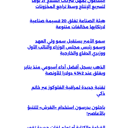
البنتاغون يمهل شركات السلاح 21 يوماً
لتسريع الإنتاج وسط تراجع المخزونات
هيئة الصناعة تغلق 20 قسيمة صناعية
لارتكابها مخالفات متنوعة
سمو الأمير يستقبل سمو ولي العهد
وسمو رئيس مجلس الوزراء والنائب الأول
ووزيري الدفاع والخارجية
الذهب يسجل أفضل أداء أسبوعي منذ يناير
ويغلق عند 4342 دولارا للأونصة
تقنية جديدة لمراقبة الغلوكوز عبر خاتم
ذكي
باحثون يدرسون استخدام «القرش» للتنبؤ
بالأعاصير!
القراءة والكتابة أو تعلم لغات جديدة تقهر