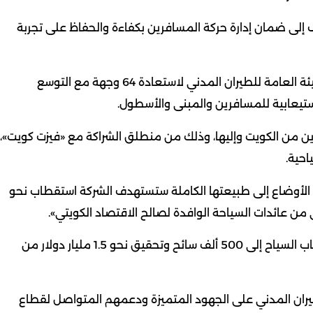
ف إلى ضمان إدارة حركة المسافرين بكفاءة والحفاظ على تجربة
ولفت إلى أن «طيران الجزيرة» تعمل بتنسيق وثيق مع الهيئة العامة للطيران المدني لاستعادة 64 وجهة مع التوسع
تيعابية للمسافرين والمبنى والأسطول.
فرين من الكويت وإليها، وذلك من منطلق الشراكة مع «فيزت كويت»،
احية.
ف الثاني من العام 2026 وبعد عودة الأوضاع إلى طبيعتها الكاملة ستستهدف الشركة استقطاب نحو
وذكر أن الشركة تطمح بحلول العام 2027 إلى رفع استقطاب السياح إلى 500 ألف سائح وتحقيق نحو 1.5 مليار دولار من
لطيران المدني على الجهود المتميزة ودعمهم المتواصل لقطاع