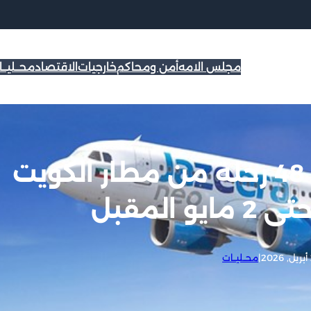
مجلس الامه
أمن ومحاكم
خارجيات
الاقتصاد
محــليــ
«طيران الجزيرة»: جدولة 48 رحلة من مطار الكويت
المقبل
|
محــليــات