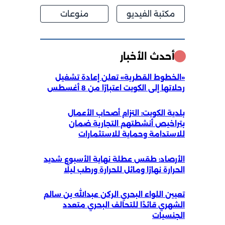
مكتبة الفيديو
منوعات
أحدث الأخبار
«الخطوط القطرية» تعلن إعادة تشغيل
رحلاتها إلى الكويت اعتبارًا من 8 أغسطس
بلدية الكويت: التزام أصحاب الأعمال
بتراخيص أنشطتهم التجارية ضمان
للاستدامة وحماية للاستثمارات
الأرصاد: طقس عطلة نهاية الأسبوع شديد
الحرارة نهارًا ومائل للحرارة ورطب ليلًا
تعيين اللواء البحري الركن عبدالله بن سالم
الشهري قائدًا للتحالف البحري متعدد
الجنسيات