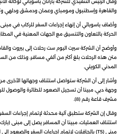
وقال الرئيس التنفيذي للشركة باراثان باسوباثي لوكالة الأ
والقاهرة وإسطنبول ومومباي وعمان ودمشق ودلهي وك
الحركة بالتعاون والتنسيق مع الجهات المعنية في المطار.
وأوضح أن الشركة سيرت اليوم ست رحلات إلى بيروت والقا
المدني الكويتي.
وأشار إلى أن الشركة ستواصل استئناف وجهاتها الأخرى من
وجهة دبي، مبينا أن تسجيل الصعود للطائرة والوصول لل
مشرف قاعة رقم (8).
استئناف العمليات، مبينا أن المسافر يصل إلى مبنى (بارك 
مبنى (T5) بالحافلات لإتمام إجراءات السفر والصعود إلى الطائرة.