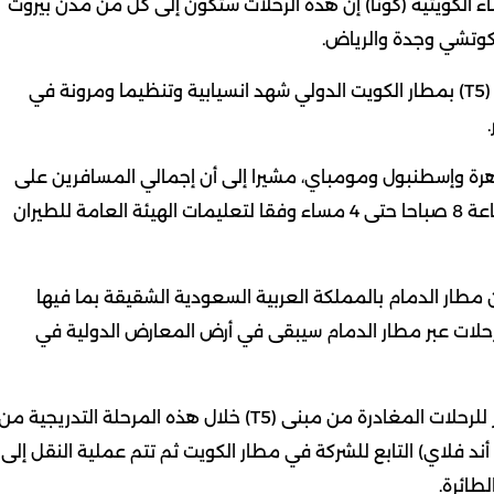
نباء الكويتية (كونا) إن هذه الرحلات ستكون إلى كل من مدن بيروت
وتشي وجدة والرياض.
وأضاف باسوباثي أن إنهاء إجراءات السفر للركاب في مبنى (T5) بمطار الكويت الدولي شهد انسيابية وتنظيما ومرونة في
هرة وإسطنبول ومومباي، مشيرا إلى أن إجمالي المسافرين على
متن هذه الرحلات بلغ أكثر من ألفي مسافر، وذلك من الساعة 8 صباحا حتى 4 مساء وفقا لتعليمات الهيئة العامة للطيران
 مطار الدمام بالمملكة العربية السعودية الشقيقة بما فيها
رحلات عبر مطار الدمام سيبقى في أرض المعارض الدولية في
وقال إن الشركة ستطبق آلية محدثة لإتمام إجراءات السفر للرحلات المغادرة من مبنى (T5) خلال هذه المرحلة التدريجية من
أند فلاي) التابع للشركة في مطار الكويت ثم تتم عملية النقل إلى