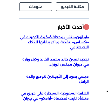
مكتبة الفيديو
منوعات
أحدث الأخبار
«أمازون» تنشئ محطة ضخمة للكهرباء في
«تكساس» لتغذية مراكز بياناتها للذكاء
الاصطناعي
تجديد تعيين خالد محمد الخالد وكيل وزارة
في ديوان مجلس الوزراء
ميسي يعود إلى الأرجنتين لتوديع والده
الراحل
الطاقة السعودية: السيطرة على حريق في
منشأة تابعة لمصفاة «أرامكو» في جيزان