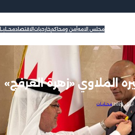
مجلس الامه
أمن ومحاكم
خارجيات
الاقتصاد
محــليــ
ه الملاوي «زهرة العرفج»
|
محــليــات