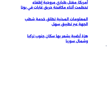
أمريكا: مقتل طياري مروحية إطفاء
تحطمت أثناء مكافحة حريق غابات في يوتا
المعلومات المدنية تطلق خدمة شطب
الجهة عبر تطبيق سهل
هزة أرضية يشعر بها سكان جنوب تركيا
وشمال سوريا