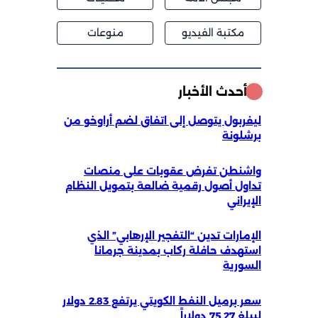
مكتبة الفيديو
منوعات
أحدث الأخبار
ليفربول يتوصل إلى اتفاق لضم أراوخو من
برشلونة
واشنطن تفرض عقوبات على منصات
تداول أصول رقمية ضالعة بتمويل النظام
الإيراني
الإمارات تدين “التفجير الإرهابي” الذي
استهدف حافلة ركاب بمدينة جرمانا
السورية
سعر برميل النفط الكويتي يرتفع 2.83 دولار
ليبلغ 75.27 دولاراً