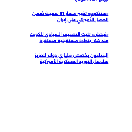
«سنتكوم»: تغيير مسار 51 سفينة ضمن
الحصار الأميركي على إيران
«فيتش» تثبت التصنيف السيادي للكويت
عند AA- بنظرة مستقبلية مستقرة
البنتاغون يخصص ملياري دولار لتعزيز
سلاسل التوريد العسكرية الأميركية