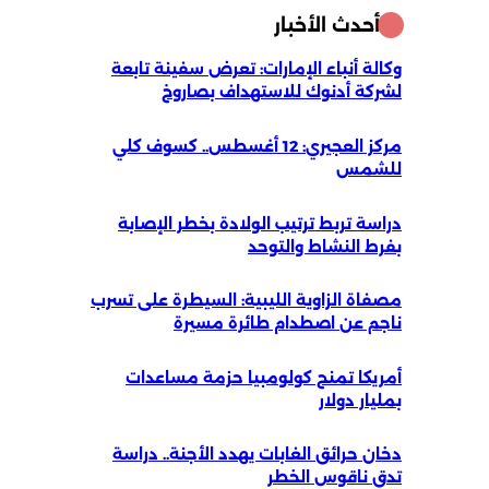
أحدث الأخبار
وكالة أنباء الإمارات: تعرض سفينة تابعة
لشركة أدنوك للاستهداف بصاروخ
مركز العجيري: 12 أغسطس.. كسوف كلي
للشمس
دراسة تربط ترتيب الولادة بخطر الإصابة
بفرط النشاط والتوحد
مصفاة الزاوية الليبية: السيطرة على تسرب
ناجم عن اصطدام طائرة مسيرة
أمريكا تمنح كولومبيا حزمة مساعدات
بمليار دولار
دخان حرائق الغابات يهدد الأجنة.. دراسة
تدق ناقوس الخطر