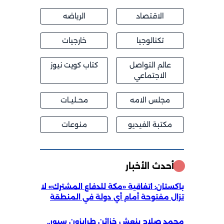
الاقتصاد
الرياضه
تكنالوجيا
خارجيات
عالم التواصل
كتاب كويت نيوز
الاجتماعي
مجلس الامه
محــليــات
مكتبة الفيديو
منوعات
أحدث الأخبار
باكستان: اتفاقية «مكة للدفاع المشترك» لا
تزال مفتوحة أمام أي دولة في المنطقة
محمد صلاح ينعش خزائن طرابزون سبور..