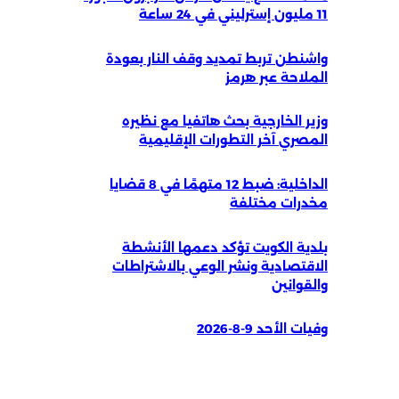
11 مليون إسترليني في 24 ساعة
واشنطن تربط تمديد وقف النار بعودة
الملاحة عبر هرمز
وزير الخارجية بحث هاتفيا مع نظيره
المصري آخر التطورات الإقليمية
الداخلية: ضبط 12 متهمًا في 8 قضايا
مخدرات مختلفة
بلدية الكويت تؤكد دعمها الأنشطة
الاقتصادية ونشر الوعي بالاشتراطات
والقوانين
وفيات الأحد 9-8-2026