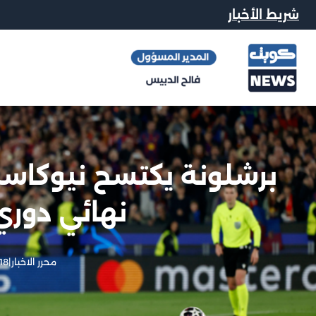
شريط الأخبار
برشلونة يكتسح نيوكاسل
نهائي دوري 
محرر الاخبار
|
18 مارس, 026