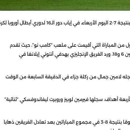
أمطر نادي برشلونة شباك ضيفه نيوكاسل يونايتد وهزمه بنتيجة 7-2 اليوم الأربعاء، في إياب دور الـ16 لدوري أبطال أوروبا 
ل من المباراة التي أقيمت على ملعب “كامب نو”، حيث تقدم
مرتين في النتيجة بهدفي رافينيا ومارك بيرنال في الدقيقتين 6 و18، ورد الفريق الإنجليزي بهدفي أنتوني إيلانغا في
جله لامين جمال من ركلة جزاء في الدقيقة السابعة من الوقت
بعة أهداف، سجلها فيرمين لوبيز وروبرت ليفاندوفسكي “ثنائية”
وبهذا الفوز ينتزع برشلونة بطاقة التأهل لدور الثمانية متفوقا بنتيجة 8-3 في مجموع المباراتين بعد تعادل الفريقين ذهابا