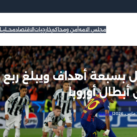
مجلس الامه
أمن ومحاكم
خارجيات
الاقتصاد
محــليــ
 بسبعة أهداف ويبلغ ربع
أبطال أوروبا
2
|
الرياضه