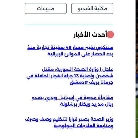
مكتبة الفيديو
منوعات
أحدث الأخبار
سنتكوم: تغيير مسار 49 سفينة تجارية منذ
بدء الحصار على الموانئ الإيرانية
عاجل | وزارة الصحة السورية: مقتل
شخصين وإصابة 13 جراء انفجار الحافلة في
جرمانا بريف #دمشق
مفاجأة مدوية في إسبانيا.. رودري يصدم
ريال مدريد ويختار برشلونة
وزير الصحة يصدر قرارا لتنظيم وصف وصرف
ومتابعة العلاجات البيولوجية