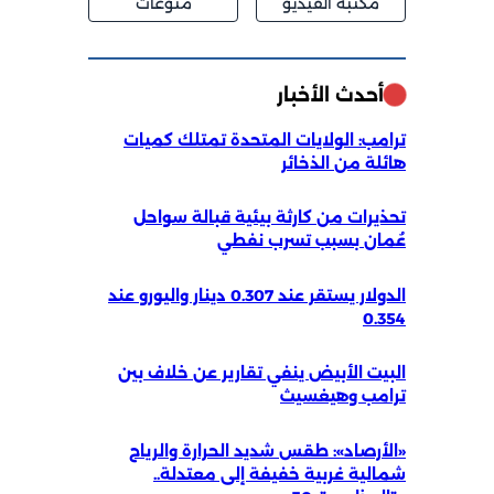
مكتبة الفيديو
منوعات
أحدث الأخبار
ترامب: الولايات المتحدة تمتلك كميات
هائلة من الذخائر
تحذيرات من كارثة بيئية قبالة سواحل
عُمان بسبب تسرب نفطي
الدولار يستقر عند 0.307 دينار واليورو عند
0.354
البيت الأبيض ينفي تقارير عن خلاف بين
ترامب وهيغسيث
«الأرصاد»: طقس شديد الحرارة والرياح
شمالية غربية خفيفة إلى معتدلة..