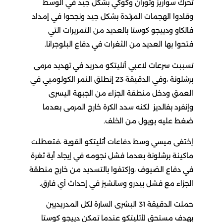
حرك سواريز وتوران وكوكي بشكل جيد في الوسط
قادوا الهجمات المرتدة بشكل جيد ونجحوا في إمداد
الكاو ودييجو كوستا بالعديد من التمريرات التي
تحوا بها العديد من الثغرات في دفاع البلوجرانا.
سببت سرعات لاعبي أتليتكو مدريد في تهديد مرمى
برشلونة ،وفي الدقيقة 23 إنطلق النمر الكولومبي في
لعمق ودخل منطقة الجزاء من الجبهة اليسرى
إنفرد بفالديز لكنه سدد الكرة خارج المرمى بعدما
غط عليه بويول من الخلف.
ختفى ميسي وسط دفاعات أتليتكو القوية ،فتعطلت
اكينة برشلونة بعدما فشل نجومه في إيجاد أية ثغرة
ي دفاع الضيوف ،وإكتفوا بالتسديد من خارج منطقة
لجزاء مع فشل بيدرو وسانشيز في إحداث أي فارق.
حملت الدقيقة 31 البشرى السارة لكل المدريديين
هدف مستحق لأتليتكو عندما تمكن دييجو كوستا