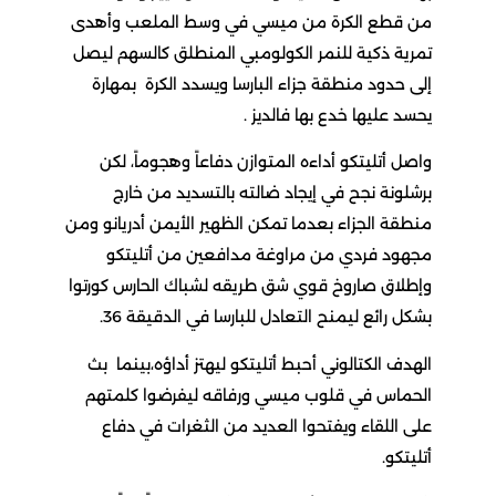
ن قطع الكرة من ميسي في وسط الملعب وأهدى
مرية ذكية للنمر الكولومبي المنطلق كالسهم ليصل
لى حدود منطقة جزاء البارسا ويسدد الكرة بمهارة
حسد عليها خدع بها فالديز .
اصل أتليتكو أداءه المتوازن دفاعاً وهجوماً، لكن
رشلونة نجح في إيجاد ضالته بالتسديد من خارج
نطقة الجزاء بعدما تمكن الظهير الأيمن أدريانو ومن
جهود فردي من مراوغة مدافعين من أتليتكو
إطلاق صاروخ قوي شق طريقه لشباك الحارس كورتوا
شكل رائع ليمنح التعادل للبارسا في الدقيقة 36.
لهدف الكتالوني أحبط أتليتكو ليهتز أداؤه،بينما بث
لحماس في قلوب ميسي ورفاقه ليفرضوا كلمتهم
لى اللقاء ويفتحوا العديد من الثغرات في دفاع
تليتكو.