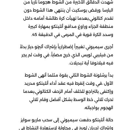
هدت الدقائق الأخيرة من الشوط هجوماً نارياً من
لبارسا ،ورفض بوسكيت أن ينتهي هذا الشوط دون
قدم كتالوني،بعدما تهيأت كرة طائشة أمامه داخل
نطقة الجزاء وراوغ مدافع أتليتكو بمهارة كبيرة
سدد الكرة قوية في المرمى في الدقيقة 45.
جرى سيميوني تغييراً إضطرارياً بإشراك ألبرتو دياز بدلاً
ن فيليبي لويس الذي خرج مصاباً، في وقت لم يجر
يه فيلانوفا أية تبديلات.
دأ برشلونة الشوط الثاني بقوة مثلما أنهى الشوط
لأول ،في وقت إنفرط فيه عقد أداء أتليتكو مدريد
إكتفى بالتراجع للخلف أمام الزحف الكتالوني،بعدما
حرك ثلاثي خط الوسط بشكل أفضل وقام ثلاثي
لهجوم بواجباته.
الة أتليتكو دفعت سيميوني إلى سحب ماريو سوايز
إشراك ادريان لوبيز في محاولة لإستعادة النشاط في