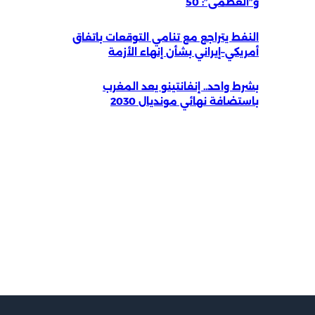
و”العظمى”: 50
النفط يتراجع مع تنامي التوقعات باتفاق
أمريكي–إيراني بشأن إنهاء الأزمة
بشرط واحد.. إنفانتينو يعد المغرب
باستضافة نهائي مونديال 2030