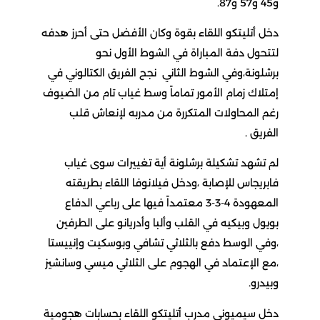
4 و57 و87.
خل أتليتكو اللقاء بقوة وكان الأفضل حتى أحرز هدفه
تتحول دفة المباراة في الشوط الأول نحو
رشلونة،وفي الشوط الثاني نجح الفريق الكتالوني في
متلاك زمام الأمور تماماً وسط غياب تام من الضيوف
غم المحاولات المتكررة من مدربه لإنعاش قلب
لفريق .
م تشهد تشكيلة برشلونة أية تغييرات سوى غياب
ابريجاس للإصابة ،ودخل فيلانوفا اللقاء بطريقته
المعهودة 4-3-3 معتمداً فيها على رباعي الدفاع
ويول وبيكيه في القلب وألبا وأدريانو على الطرفين
وفي الوسط دفع بالثلاثي تشافي وبوسكيت وإنييستا
مع الإعتماد في الهجوم على الثلاثي ميسي وسانشيز
بيدرو.
خل سيميوني مدرب أتليتكو اللقاء بحسابات هجومية