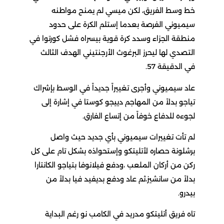
ط وسط الفريق، لكن ميسي لم يمنح مواطنه
يميوني الفرصة بعدما إستلم الكرة على حدود
نطقة الجزاء وسدد كرة قوية بيسراه فشل كورتوا في
لتصدي لها ليحرز البرغوث الأرجنتيني الهدف الثالث
ي الدقيقة 57.
اد سيميوني وأجرى تغييراً جديداً في الوسط بإشراك
ياجو بدلاً من المهاجم دييجو كوستا في إشارة إلى
جوءه للدفاع خوفاً من إتساع الفارق.
م تأت تغييرات سيميوني بأي جديد حيث واصل
رشلونة حصاره لأتليتكو وإستحواذه بشكل تام على كل
كن من أركان الملعب ،ودفع فيلانوفا بتياجو الكانتارا
دلاً من سانشيز،ثم عاد ودفع بديفيد فيا بدلاً من
يدرو.
اه فريق أتليتكو مدريد في الكامب نو رغم البداية