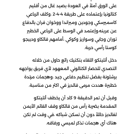
لى الورق أملاً في العودة بصيد غال من أقليم
كتالونيا بإعتماده على طريقة 4-4-2 ،وكلف الرباعي
اسميرسكي وجودين وميراندا ووخوان فران بالدفاع
ن عرينه،وإعتمد في الوسط على الرباعي الخطير
وران وجابي وسواريز وكوكي ،أمامهم فالكاو ودييجو
وستا رأسي حربة.
خل أتليتكو اللقاء بتكتيك رائع حاول من خلاله
لتصدي للحصار الكتالوني المعهود لأي فريق يواجهه
رشلونة بفضل تنظيم دفاعي جيد ،وهجمات مرتدة
طيرة هددت مرمى فالديز في اكثر من مناسبة.
وقبل أن تمر الدقيقة 9 كاد أن يخطف أتليتكو
لمقدمة بضربة رأس من فالكاو وقف القائم الأيمن
فالديز حائلاً دون أن تسكن شباكه ،في وقت لم تكن
ناك أي هجمات تذكر لميسي ورفاقه.