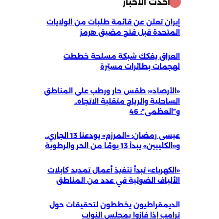
أحدث الأخبار
إيران تعلن عن قائمة طلبات من الولايات
المتحدة قبل فتح مضيق هرمز
العراق يفكك شبكة مسلحة خططت
لهجمات بطائرات مسيّرة
«الأرصاد»: طقس حار ورطب على المناطق
الساحلية والرياح متقلبة الاتجاه..
و”العظمى”: 46
عيسى رمضان: «المرزم» يودعنا 13 الجاري..
و«الكليبين» يبدأ 13 يومًا من الحر والرطوبة
«الكهرباء» تبدأ تنفيذ أعمال تمديد كابلات
الألياف الضوئية في عدد من المناطق
الديمقراطيون يخططون لتحقيقات حول
ترامب إذا فازوا بمجلس النواب