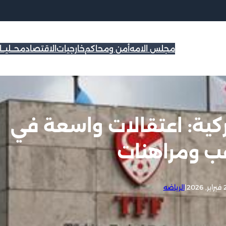
مجلس الامه
أمن ومحاكم
خارجيات
الاقتصاد
محــليــ
كية: اعتقالات واسعة في
ب ومراهنات
2026
|
الرياضه