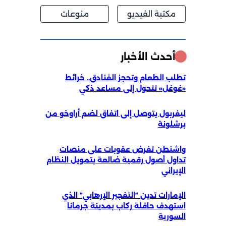
مكتبة الفيديو
منوعات
أحدث الأخبار
تطلب الطعام وتحجز الفنادق.. خرائط
«غوغل» تتحول إلى مساعد ذكي
ليفربول يتوصل إلى اتفاق لضم أراوخو من
برشلونة
واشنطن تفرض عقوبات على منصات
تداول أصول رقمية ضالعة بتمويل النظام
الإيراني
الإمارات تدين “التفجير الإرهابي” الذي
استهدف حافلة ركاب بمدينة جرمانا
السورية