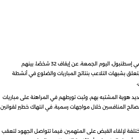
في تطور صادم للكرة التركية، أعلن مكتب المدعي العام في إسطنبول، اليوم الجمعة، عن إيقاف 32 شخصًا، بينهم
لق بشبهات التلاعب بنتائج المباريات والضلوع في أنشطة
.
يد هوية المشتبه بهم، وثبت تورطهم في المراهنة على مباريات
صالح المنافسين خلال مواجهات رسمية، في انتهاك خطير لقوانين
لفة لإلقاء القبض على المتهمين، فيما تتواصل الجهود لتعقب