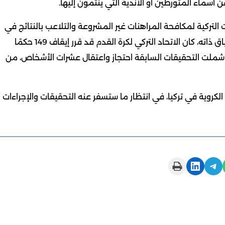
 أسماء المتورطين أو الأندية التي ينتمون إليها.
ركية لمكافحة المراهنات غير المشروعة والتلاعب بالنتائج في
البطولات المحلية، بما في ذلك الدوري الممتاز. وفي السياق ذاته، كان الاتحاد التركي لكرة القدم قد قرر إيقاف 149 حكمًا
شملت التحقيقات السابقة احتجاز واعتقال عشرات الأشخاص، من
لكروية في تركيا، في انتظار ما ستسفر عنه التحقيقات والإجراءات
Print this Page
Share on LinkedIn
Share on Telegram