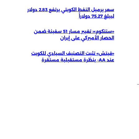
سعر برميل النفط الكويتي يرتفع 2.83 دولار
ليبلغ 75.27 دولاراً
«سنتكوم»: تغيير مسار 51 سفينة ضمن
الحصار الأميركي على إيران
«فيتش» تثبت التصنيف السيادي للكويت
عند AA- بنظرة مستقبلية مستقرة