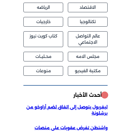
الاقتصاد
الرياضه
تكنالوجيا
خارجيات
عالم التواصل
كتاب كويت نيوز
الاجتماعي
مجلس الامه
محــليــات
مكتبة الفيديو
منوعات
أحدث الأخبار
ليفربول يتوصل إلى اتفاق لضم أراوخو من
برشلونة
واشنطن تفرض عقوبات على منصات