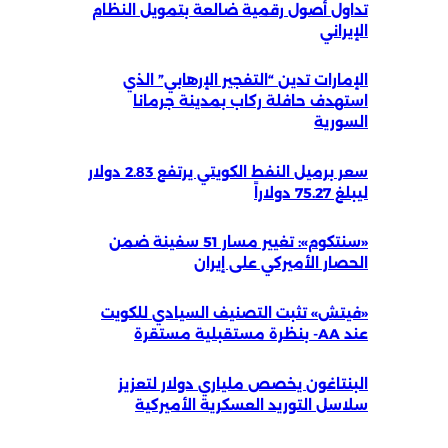
تداول أصول رقمية ضالعة بتمويل النظام
الإيراني
الإمارات تدين “التفجير الإرهابي” الذي
استهدف حافلة ركاب بمدينة جرمانا
السورية
سعر برميل النفط الكويتي يرتفع 2.83 دولار
ليبلغ 75.27 دولاراً
«سنتكوم»: تغيير مسار 51 سفينة ضمن
الحصار الأميركي على إيران
«فيتش» تثبت التصنيف السيادي للكويت
عند AA- بنظرة مستقبلية مستقرة
البنتاغون يخصص ملياري دولار لتعزيز
سلاسل التوريد العسكرية الأميركية