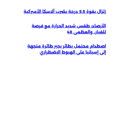
زلزال بقوة 5.5 درجة يضرب ألاسكا الأميركية
الأرصاد: طقس شديد الحرارة مع فرصة
للغبار.. والعظمى 48
اصطدام محتمل بطائر يجبر طائرة متجهة
إلى إسبانيا على الهبوط الاضطراري