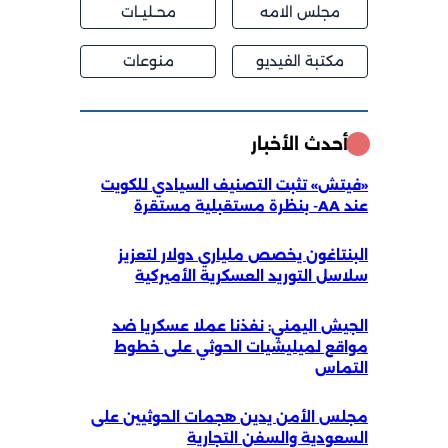
مجلس الامه
محــليــات
مكتبة الفيديو
منوعات
أحدث الأخبار
«فيتش» تثبت التصنيف السيادي للكويت
عند AA- بنظرة مستقبلية مستقرة
البنتاغون يخصص ملياري دولار لتعزيز
سلاسل التوريد العسكرية الأميركية
الجيش اليمني: نفذنا عملا عسكريا ضد
مواقع لميليشيات الحوثي على خطوط
التماس
مجلس الأمن يدين هجمات الحوثيين على
السعودية والسفن التجارية