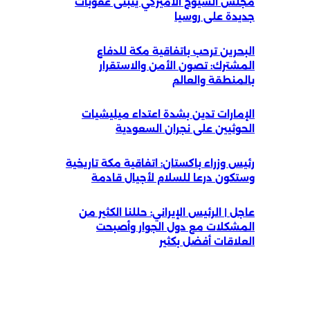
مجلس الشيوخ الأميركي يتبنى عقوبات
جديدة على روسيا
البحرين ترحب باتفاقية مكة للدفاع
المشترك: تصون الأمن والاستقرار
بالمنطقة والعالم
الإمارات تدين بشدة اعتداء ميليشيات
الحوثيين على نجران السعودية
رئيس وزراء باكستان: اتفاقية مكة تاريخية
وستكون درعا للسلام لأجيال قادمة
عاجل | الرئيس الإيراني: حللنا الكثير من
المشكلات مع دول الجوار وأصبحت
العلاقات أفضل بكثير