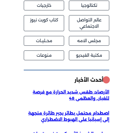
تكنالوجيا
خارجيات
عالم التواصل
كتاب كويت نيوز
الاجتماعي
مجلس الامه
محــليــات
مكتبة الفيديو
منوعات
أحدث الأخبار
الأرصاد: طقس شديد الحرارة مع فرصة
للغبار.. والعظمى 48
اصطدام محتمل بطائر يجبر طائرة متجهة
إلى إسبانيا على الهبوط الاضطراري