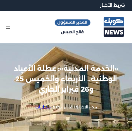
شريط الأخبار
«الخدمة المدنية»: عطلة الأعياد
الوطنية.. الأربعاء والخميس 25
و26 فبراير الجاري
محرر الاخبار
|
17 فبراير, 2026
|
محــليــات