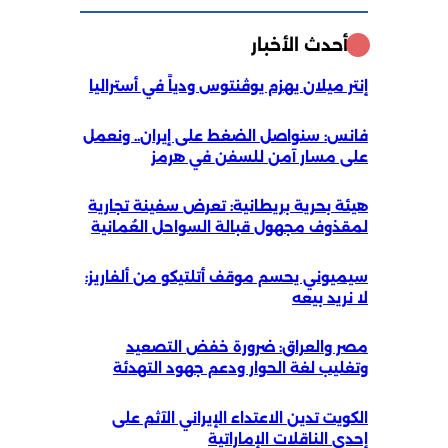
أحدث الأخبار
إنتر ميلان يهزم يوڤنتوس ودياً في أستراليا
فانس: سنواصل الضغط على إيران.. ونعمل
على مسار آمن للسفن في هرمز
هيئة بحرية بريطانية: تعرض سفينة تجارية
لمقذوف مجهول قبالة السواحل العُمانية
سيميوني يحسم موقف أتلتيكو من ألفاريز:
لا نريد بيعه
مصر والعراق: ضرورة خفض التصعيد
وتغليب لغة الحوار ودعم جهود التهدئة
الكويت تدين الاعتداء الإيراني الآثم على
إحدى الناقلات الإماراتية