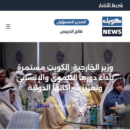
شريط الأخبار
وزير الخارجية: الكويت مستمرة
بأداء دورها التنموي والإنساني
وتعزيز شراكاتها الدولية
محرر الاخبار
|
16 فبراير, 2026
|
محــليــات