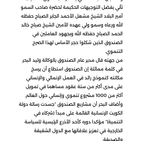
تأتي بفضل التوجيهات الحكيمة لحضرة صاحب السمو
أمير البلاد الشيخ مشعل الأحمد الجابر الصباح حفظه
الله ورعاه وسمو ولي عهده الأمين الشيخ صباح خالد
الحمد الصباح حفظه الله وبجهود العاملين في
الصندوق الذين شكلوا حجر الأساس لهذا الصرح
التنموي.
من جهته قال مدير عام الصندوق بالوكالة وليد البحر
في كلمة مماثلة إن الصندوق استطاع أن يرسخ
مكانته كنموذج رائد في العمل الإنمائي والإنساني
على مدى أكثر من ستة عقود مساهما في تمويل
أكثر من 1000 مشروع تنموي وإنساني حول العالم.
وأضاف البحر أن مشاريع الصندوق “جسدت رسالة دولة
الكويت الإنسانية القائمة على مبدأ (شركاء في
التنمية)” مؤكدا دوره كأحد الأذرع الرئيسية للسياسة
الخارجية في تعزيز علاقاتها مع الدول الشقيقة
والصديقة.