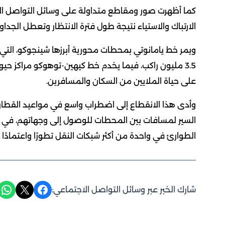
كما أظهرت صور ومقاطع متداولة على وسائل التواصل الاج
الارتباك والاستياء نتيجة طول فترة الانتظار وتعطل الجداول
ويمر خط يامانوتي بمحطات محورية أبرزها شينجوكو، التي تُ
3.5 مليون راكب، فيما يخدم خط كيهين-توهوكو مراكز حي
على حياة الملايين من السكان والمسافرين.
وأدى هذا الانقطاع إلى اضطراب واسع في مواعيد القطارات
السير لمسافات بين المحطات للوصول إلى وجهاتهم، في ح
الطوارئ في واحدة من أكثر شبكات النقل تطورًا واعتمادًا 
Share on WhatsApp
Share on X
Share on Facebook
شارك الخبر عبر وسائل التواصل الاجتماعي: