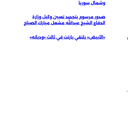
وشمال سوريا
صدور مرسوم بتجديد تعيين وكيل وزارة
الدفاع الشيخ عبداللّٰه مشعل مبارك الصباح
«الأبيض» يلتقي بارنت في ثالث «ودياته»