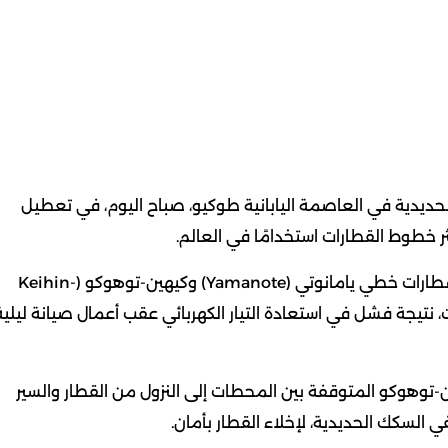
حديدية في العاصمة اليابانية طوكيو، صباح اليوم، في تعطيل
وأعلنت شركة شرق اليابان للسكك الحديدية (JR East) أن قطارات خطي يامانوتي (Yamanote) وكيهين-توهوكو (Keihin-
، نتيجة فشل في استعادة التيار الكهربائي عقب أعمال صيانة ليلية
توهوكو المتوقفة بين المحطات إلى النزول من القطار والسير
لسكك الحديدية، لإخلاء القطار بأمان.