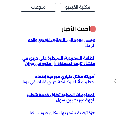
مكتبة الفيديو
منوعات
أحدث الأخبار
ميسي يعود إلى الأرجنتين لتوديع والده
الراحل
الطاقة السعودية: السيطرة على حريق في
منشأة تابعة لمصفاة «أرامكو» في جيزان
أمريكا: مقتل طياري مروحية إطفاء
تحطمت أثناء مكافحة حريق غابات في يوتا
المعلومات المدنية تطلق خدمة شطب
الجهة عبر تطبيق سهل
هزة أرضية يشعر بها سكان جنوب تركيا