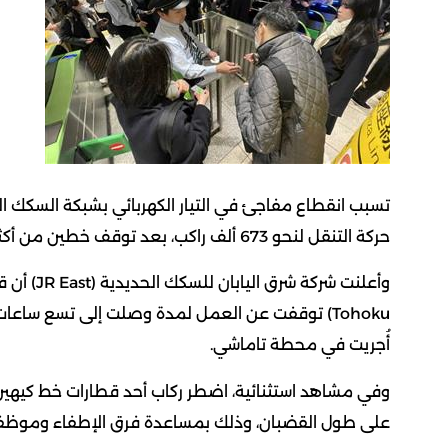
تسبب انقطاع مفاجئ في التيار الكهربائي بشبكة السكك ال
حركة التنقل لنحو 673 ألف راكب، بعد توقف خطين من أكثر خطوط القطارات استخدامًا في العالم.
Tohoku) توقفت عن العمل لمدة وصلت إلى تسع ساعات
أُجريت في محطة تاماشي.
وفي مشاهد استثنائية، اضطر ركاب أحد قطارات خط كيهين-
على طول القضبان، وذلك بمساعدة فرق الإطفاء وموظفي ا