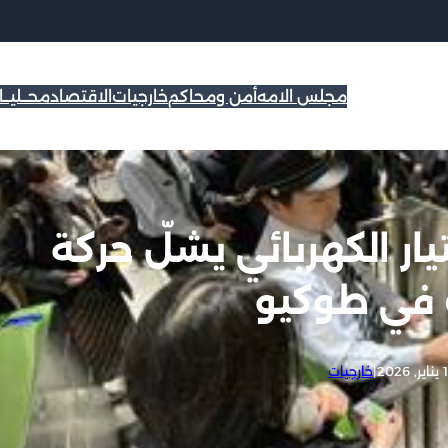
مجلس الامه
أمن ومحاكم
خارجيات
الاقتصاد
محــليــ
ار الكهربائي يشلّ حركة
 في طوكيو
 2026
|
خارجيات