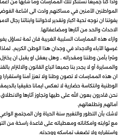
واذا كنا جميعا نستنكر تلك الممارسات وما شابها من اعما
المواطنين الآمنين في مساكنهم وادت الى اشاعة الفوضى و
يفوتنا ان نوجه تحية اكبار وتقدير لاخواننا وابنائنا رجا
الاحداث والحد من آثارها ومضاعفاتها.
وازاء هذه الممارسات السلبية الغريبة فان ثمة تساؤل يفر
غرسها الآباء والاجداد في وجدان هذا الوطن الكريم.. لماذا
وشرا بأمن وطننا ومقدراته .. وهل يعقل او يقبل ان يختزل
والمسايرة أو لا يجدر بنا جميعا اتباع القانون والالتزام بالق
ان هذه الممارسات لا تصون وطنا ولا تعزز أمنا واستقرارا 
الوطنية وانتكاسة حضارية لا تعكس ايمانا حقيقيا بالدي
نحن قادرون بعون الله على طيها وتجاوز آثارها والانطلا
آمالهم وتطلعاتهم.
لاشك بأن التطور والتغيير سنة الحياة وان المجتمع الواع
مع ثوابته وامكاناته ومعطياته على قاعدة راسخة من التواف
واستقراره ولا تضعف تماسكه ووحدته.