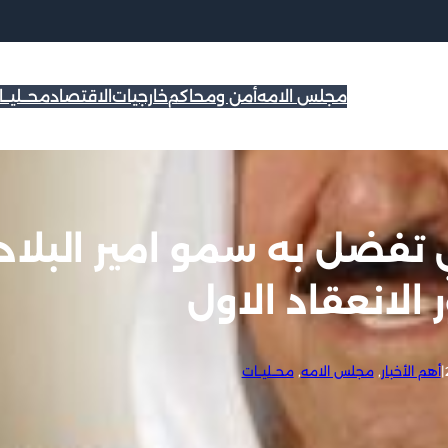
مجلس الامه
أمن ومحاكم
خارجيات
الاقتصاد
محــليــ
تفضل به سمو امير البلاد
 الانعقاد الاول
|
أهم الأخبار
, 
مجلس الامه
, 
محــليــات