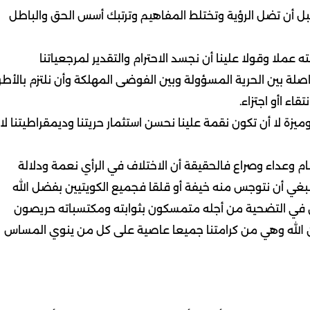
 قبل أن تضل الرؤية وتختلط المفاهيم وترتبك أسس الحق والباطل
ملا وقولا علينا أن نجسد الاحترام والتقدير لمرجعياتنا
فاصلة بين الحرية المسؤولة وبين الفوضى المهلكة وأن نلتزم بالأطر
اء اأو اجتزاء.
ميزة لا أن تكون نقمة علينا نحسن استثمار حريتنا وديمقراطيتنا لا
م وعداء وصراع فالحقيقة أن الاختلاف في الرأي نعمة ودلالة
بغي أن نتوجس منه خيفة أو قلقا فجميع الكويتيين بفضل الله
 التضحية من أجله متمسكون بثوابته ومكتسباته حريصون
 الله وهي من كرامتنا جميعا عاصية على كل من ينوي المساس