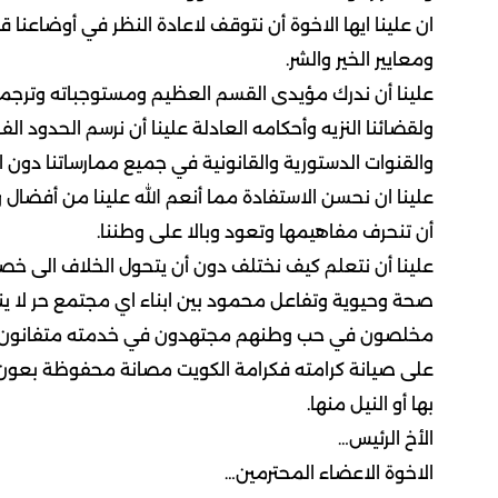
ان علينا ايها الاخوة أن نتوقف لاعادة النظر في أوضاعنا
ومعايير الخير والشر.
علينا أن ندرك مؤيدى القسم العظيم ومستوجباته وترجمته ع
ولقضائنا النزيه وأحكامه العادلة علينا أن نرسم الحدود ال
والقنوات الدستورية والقانونية في جميع ممارساتنا دون انتق
علينا ان نحسن الاستفادة مما أنعم الله علينا من أفضال و
أن تنحرف مفاهيمها وتعود وبالا على وطننا.
علينا أن نتعلم كيف نختلف دون أن يتحول الخلاف الى خصا
صحة وحيوية وتفاعل محمود بين ابناء اي مجتمع حر لا ين
مخلصون في حب وطنهم مجتهدون في خدمته متفانون في
على صيانة كرامته فكرامة الكويت مصانة محفوظة بعون
بها أو النيل منها.
الأخ الرئيس…
الاخوة الاعضاء المحترمين…