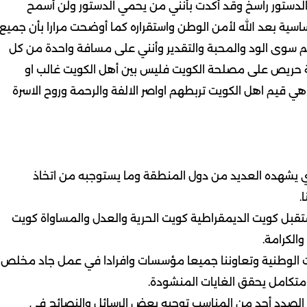
 بالدستور راسخ وقد أكدت بأنني من يحمي الدستور ولن أسمح
اساسية بعد الله لأمن الوطن واستقراره كما أوضحت مرارا بأن جميع
ن لهم سوى الود والمحبة والتقدير وأنني على مسافة واحدة من كل
ية حريص على مصلحة الكويت فليس بين أهل الكويت غالب او
ي قيم اهل الكويت تربطهم اواصر الالفة والرحمة وروح الاسرة
ي يشهده العديد من دول المنطقة وما يستوجبه من اتخاذ
.
قبل كويت الديمقراطية كويت الحرية والعدل والمساواة كويت
والكرامة.
ات الوطنية وتعاوننا جميعا مؤسسات وافرادا في عمل جاد مخلص
تكامل يحقق الغايات المنشودة.
الصدد أجد من المناسب توجيه بعض الرسائل والنصائح في