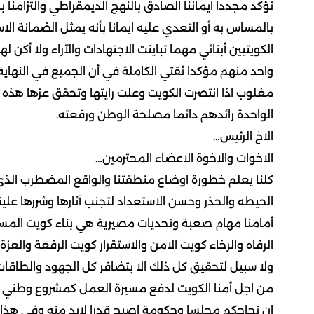
نؤكد مجددا ايماننا الصادق بالنهج الديمقراطي والتزامنا
بالمساس به أو التعدي عليه ايمانا بأنه يمثل الضمانة ال
الكويتيين أبنائي مهما تباينت الاجتهادات والآراء ولا أك
واحد منهم مؤكدا ثقتي الكاملة في أن الجميع في النها
مغلوب اذا انتصرت الكويت وعلت رايتها وتحقق عزها هذه ه
الواحدة رائدهم دائما مصلحة الوطن ورفعته.
الاخ الرئيس…
الاخوات والاخوة الاعضاء المحترمين…
كلنا يعلم خطورة اوضاع منطقتنا والواقع المضطرب الذ
الحيطه والحذر وحسن الاستعداد لتجنب آثارها وشررها علينا
أمامنا مهام صعبة وتحديات مصيرية هي بناء كويت المست
الرفاه والرخاء كويت الامن والاستقرار كويت الرفعة والعزة 
ولا سبيل لتحقيق كل ذلك الا بتضافر كل الجهود والطاق
من اجل أمنا الكويت لدفع مسيرة العمل كمشروع وطني م
ان نجاحكم مجلسا وحكومة اصبح قدرا لابد منه وفي هذا 