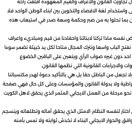
ل تجاوزت القانون والاعراف والقيم المعهودة اقلقت راحة
استخدام لغة الاقصاء والتخوين بين ابناء الوطن الواحد فلا
ل الامن بما تحلوا به من صبر وحكمة وسعة صدر في استيعاب هذه
ض نفسه ماذا تركنا لابنائنا واحفادنا من قيم ومباديء واعراف
 نفتح الباب واسعا ونترك المجال متاحا لكل يد خبيثة تضمر سوءا
 احد دون غيره صواب الرأي ويتعين على الباقين الخضوع
نوات والاجراءات القانونية التي نظمها القانون.
ولا تجعل من الباطل حقا بل هي بالتأكيد دعوة لهدر مكتسباتنا
مقراطية ولا بدولة القانون والمؤسسات وعلى كل حال فهي صفحة
ق نحو مرحلة من العمل الايجابي المثمر الذي يحقق لاهل الكويت
ي اختار لنفسه النظام الامثل الذي يحقق آماله وتطلعاته وينسجم
ق والحوار الايجابي البناء لا تخدش ثوابته ولا تمس بأمنه