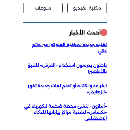
مكتبة الفيديو
منوعات
أحدث الأخبار
تقنية جديدة لمراقبة الغلوكوز عبر خاتم
ذكي
باحثون يدرسون استخدام «القرش» للتنبؤ
بالأعاصير!
القراءة والكتابة أو تعلم لغات جديدة تقهر
«الزهايمر»
«أمازون» تنشئ محطة ضخمة للكهرباء في
«تكساس» لتغذية مراكز بياناتها للذكاء
الاصطناعي