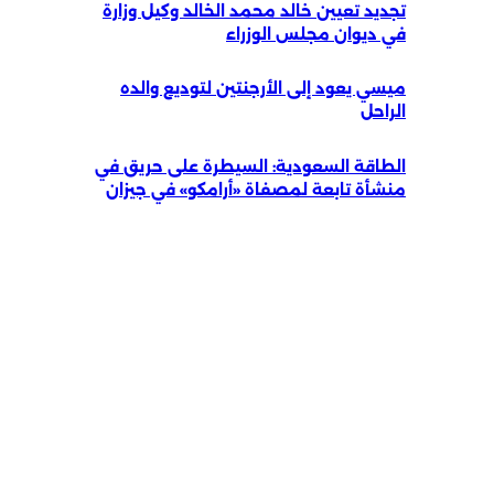
تجديد تعيين خالد محمد الخالد وكيل وزارة
في ديوان مجلس الوزراء
ميسي يعود إلى الأرجنتين لتوديع والده
الراحل
الطاقة السعودية: السيطرة على حريق في
منشأة تابعة لمصفاة «أرامكو» في جيزان