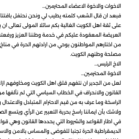
الاخوات والاخوة الاعضاء المحترمين…
فبعد ان قال الشعب كلمته يطيب لي ونحن نحتفل بافتتاح 
على ثقة اهل الكويت الغالية بكم سائلا المولى تعالى ا
العريضة المعقودة عليكم في خدمة وطننا العزيز ورفعته و
من اختارهم المواطنون بوحي من ارادتهم الحرة في مناخ 
مصلحة وطنهم الكويت.
الاخ الرئيس…
الاخوة المحترمين…
لعل من الجدير ان نتفهم قلق اهل الكويت ومخاوفهم ازا
القانون والانحراف في الخطاب السياسي التي لم نألفها 
الراسخة وما عرف به من قيم الاحترام المتبادل والاعتدال و
ولاشك بأن ايماننا راسخ بحرية التعبير عن الرأي ويتسع ا
في اطار القواعد والشروط التي يحددها القانون وهي قواع
الديمقراطية الحرة تجنبا للفوضى والمساس بالامن والاستق