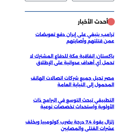
أحدث الأخبار
ترامب: ينبغي على إيران دفع تعويضات
عمن قتلتهم وأصابتهم
باكستان: اتفاقية مكة للدفاع المشترك لا
تحمل أي أهداف عدوانية على الإطلاق
مصر تحيل جميع شركات اتصالات الهاتف
المحمول إلى النيابة العامة
التطبيقي تبحث التوسع في البرامج ذات
الأولوية واستحداث تخصصات نوعية
زلزال بقوة 7.4 درجة يضرب كولومبيا ويخلف
عشرات القتلى والمصابين