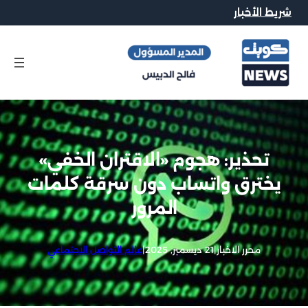
شريط الأخبار
تحذير: هجوم «الاقتران الخفي»
يخترق واتساب دون سرقة كلمات
المرور
محرر الاخبار
|
21 ديسمبر, 2025
|
عالم التواصل الاجتماعي