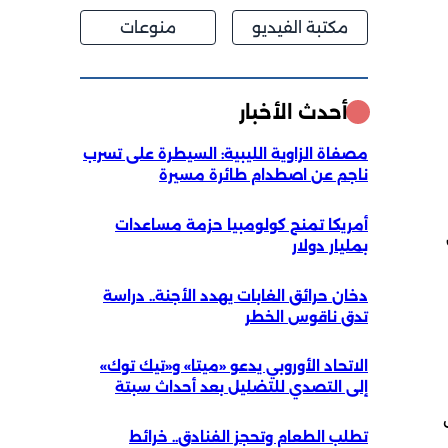
مكتبة الفيديو
منوعات
أحدث الأخبار
مصفاة الزاوية الليبية: السيطرة على تسرب
ناجم عن اصطدام طائرة مسيرة
أمريكا تمنح كولومبيا حزمة مساعدات
بمليار دولار
دخان حرائق الغابات يهدد الأجنة.. دراسة
تدق ناقوس الخطر
الاتحاد الأوروبي يدعو «ميتا» و«تيك توك»
إلى التصدي للتضليل بعد أحداث سبتة
تطلب الطعام وتحجز الفنادق.. خرائط