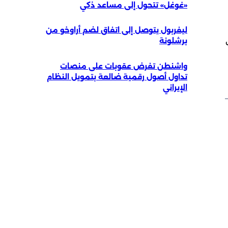
«غوغل» تتحول إلى مساعد ذكي
ليفربول يتوصل إلى اتفاق لضم أراوخو من
برشلونة
واشنطن تفرض عقوبات على منصات
تداول أصول رقمية ضالعة بتمويل النظام
الإيراني