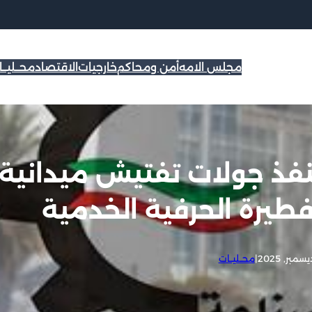
مجلس الامه
أمن ومحاكم
خارجيات
الاقتصاد
محــليــ
تنفذ جولات تفتيش ميدانية
طيرة الحرفية الخدمية
|
محــليــات