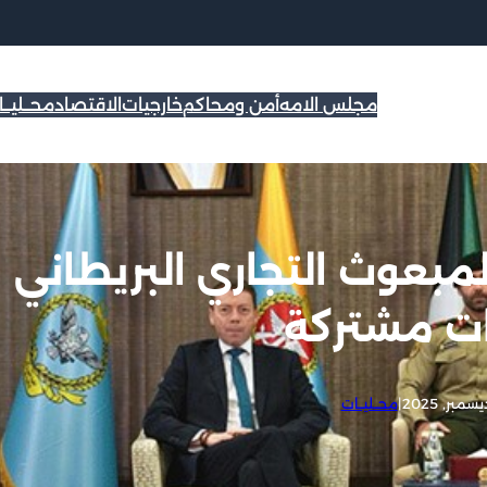
مجلس الامه
أمن ومحاكم
خارجيات
الاقتصاد
محــليــ
لمبعوث التجاري البريطاني
 مشتركة
|
محــليــات