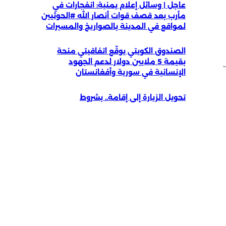
عاجل | وسائل إعلام يمنية: انفجارات في
مأرب بعد قصف قوات أنصار الله #الحوثيين
لمواقع في المدينة بالصواريخ والمسيرات
الصندوق الكويتي يوقّع اتفاقيتي منحة
بقيمة 5 ملايين دولار لدعم الجهود
الإنسانية في سورية وأفغانستان
تحويل الزيارة إلى إقامة.. بشروط