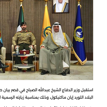
استقبل وزير الدفاع الشيخ عبدالله الصباح في قصر بيان ص
البلاد اللورد إيان ماكنيكول، وذلك بمناسبة زيارته الرسمية لل