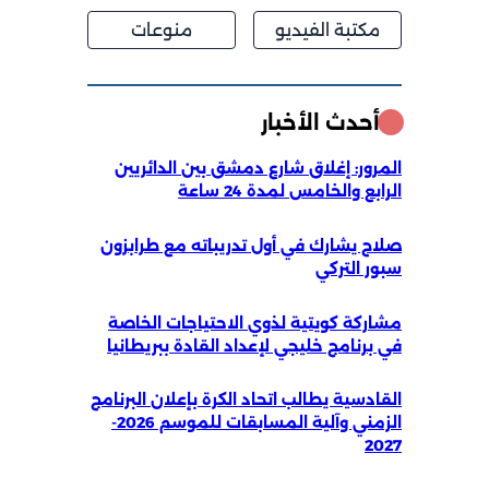
مكتبة الفيديو
منوعات
أحدث الأخبار
المرور: إغلاق شارع دمشق بين الدائريين
الرابع والخامس لمدة 24 ساعة
صلاح يشارك في أول تدريباته مع طرابزون
سبور التركي
مشاركة كويتية لذوي الاحتياجات الخاصة
في برنامج خليجي لإعداد القادة ببريطانيا
القادسية يطالب اتحاد الكرة بإعلان البرنامج
الزمني وآلية المسابقات للموسم 2026-
2027