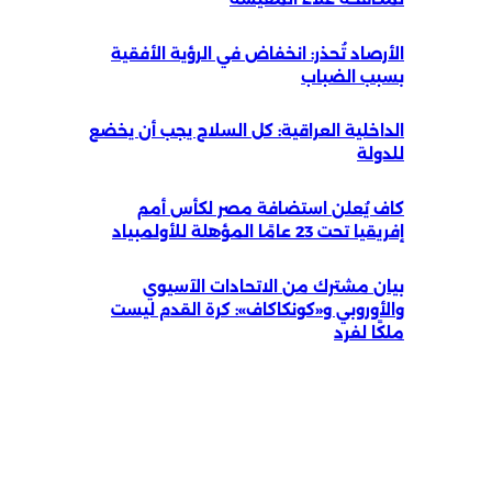
الأرصاد تُحذر: انخفاض في الرؤية الأفقية
بسبب الضباب
الداخلية العراقية: كل السلاح يجب أن يخضع
للدولة
كاف يُعلن استضافة مصر لكأس أمم
إفريقيا تحت 23 عامًا المؤهلة للأولمبياد
بيان مشترك من الاتحادات الآسيوي
والأوروبي و«كونكاكاف»: كرة القدم ليست
ملكًا لفرد