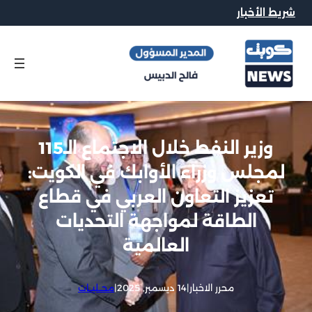
شريط الأخبار
وزير النفط خلال الاجتماع الـ115
لمجلس وزراء الأوابك في الكويت:
تعزيز التعاون العربي في قطاع
الطاقة لمواجهة التحديات
العالمية
محرر الاخبار
|
14 ديسمبر, 2025
|
محــليــات