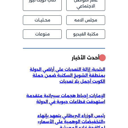
عالم التواصل
كتاب كويت نيوز
الاجتماعي
مجلس الامه
محــليــات
مكتبة الفيديو
منوعات
أحدث الأخبار
البلدية: إزالة التعديات على أراضي الدولة
بمنطقة الشويخ السكنية ضمن حملة
الكويت أجمل بلا تعديات
الإمارات: إحباط هجمات سيبرانية متقدمة
استهدفت قطاعات حيوية في الدولة
رئيس الوزراء البريطاني يتعهد بإنهاء
«التخفيضات الوهمية على الأسعار»
لمكافحة غلاء المعيشة