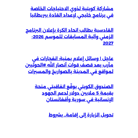
مشاركة كويتية لذوي الاحتياجات الخاصة
في برنامج خليجي لإعداد القادة ببريطانيا
القادسية يطالب اتحاد الكرة بإعلان البرنامج
الزمني وآلية المسابقات للموسم 2026-
2027
عاجل | وسائل إعلام يمنية: انفجارات في
مأرب بعد قصف قوات أنصار الله #الحوثيين
لمواقع في المدينة بالصواريخ والمسيرات
الصندوق الكويتي يوقّع اتفاقيتي منحة
بقيمة 5 ملايين دولار لدعم الجهود
الإنسانية في سورية وأفغانستان
تحويل الزيارة إلى إقامة.. بشروط