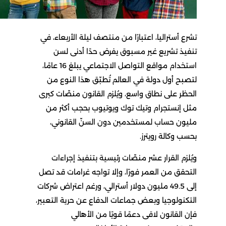
تشرع أستراليا، اعتبارًا من منتصف ليلة الأربعاء، في
تنفيذ تشريع غير مسبوق يفرض حدًا أدنى لسن
استخدام مواقع التواصل الاجتماعي يبلغ 16 عامًا،
لتصبح أول دولة في العالم تُطبّق هذا النوع من
الحظر على نطاق واسع، ويُلزم القانون منصّات كبرى
مثل إنستجرام وتيك توك ويوتيوب بحجب أكثر من
مليون حساب لمستخدمين دون السنّ القانوني،
بحسب وكالة رويترز.
ويُلزم القرار عشر منصّات رئيسية بتنفيذ إجراءات
التحقق من العمر فورًا، وإلا تواجه غرامات قد تصل
إلى 49.5 مليون دولار أسترالي، ورغم اعتراض شركات
التكنولوجيا وبعض جماعات الدفاع عن حرية التعبير،
فإن القانون لاقى دعمًا قويًا من الأهالي