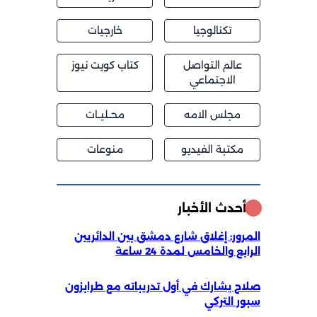
تكنالوجيا
خارجيات
عالم التواصل
كتاب كويت نيوز
الاجتماعي
مجلس الامه
محــليــات
مكتبة الفيديو
منوعات
أحدث الأخبار
المرور: إغلاق شارع دمشق بين الدائريين
الرابع والخامس لمدة 24 ساعة
صلاح يشارك في أول تدريباته مع طرابزون
سبور التركي