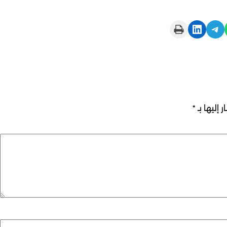
Print this Page
Share on LinkedIn
Share on Telegram
 إليها بـ
*