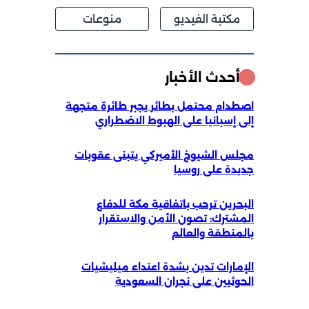
مكتبة الفيديو
منوعات
أحدث الأخبار
اصطدام محتمل بطائر يجبر طائرة متجهة
إلى إسبانيا على الهبوط الاضطراري
مجلس الشيوخ الأميركي يتبنى عقوبات
جديدة على روسيا
البحرين ترحب باتفاقية مكة للدفاع
المشترك: تصون الأمن والاستقرار
بالمنطقة والعالم
الإمارات تدين بشدة اعتداء ميليشيات
الحوثيين على نجران السعودية