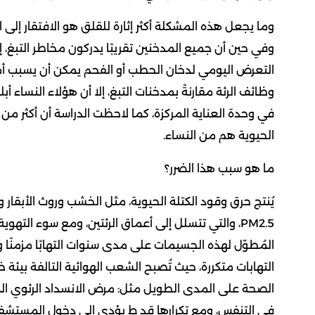
وما يجعل هذه المشكلة أكثر إثارة للقلق هو الافتقار إلى ا
التعرض اليومي لدخان الحطب أو الفحم يمكن أن يسبب أم
وظائف الرئة مقارنةً بمدخنات التبغ، إلا أن هؤلاء النساء
الحيوية هم من النساء.
ما هو سبب هذا الضرر؟
يُنتج حرق وقود الكتلة الحيوية، مثل الخشب وروث الأبقا
PM2.5، والتي تتسلل إلى أعماق الرئتين، ومع سوء الت
المُطوّل لهذه الجسيمات على مدى سنوات التهابًا مزمنًا 
التهابات متكررة، حيث تُصبح الشعب الهوائية التالفة بيئة 
الصحة على المدى الطويل مثل: مرض الانسداد الرئوي ال
في التنفس، ومع تكرارها قد ط يؤدي إلى دخول المستشف