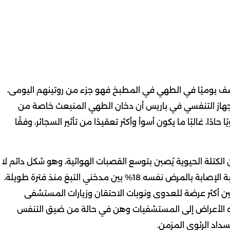
نصف يوميًا في الطهي في المطبخ فهو جزء من روتينهم اليومى،
از التنفسي في باريس أن دخان الطهي المنبعث خاصة من
حادًا، غالبًا ما يكون أسوأ وأكثر تعقيدًا من تأثير السجائر، وفقًا
لمعرضات لدخان الكتلة الحيوية يُصبن بتوسع القصبات الهوائية، وهو شكل دائم لا
رجعة فيه من تلف مجرى الهواء، وفي المقابل، بلغت نسبة الإصابة بالمرض نفسه 18% بين مدخني التبغ منذ فترة طويلة،
ين أكثر عرضة للعدوى ونوبات الاحتقان وزيارات المستشفى
هذه الأعراض إلى المستشفيات وهن في حالة من ضيق التنفس
داد الرئوي المزمن.