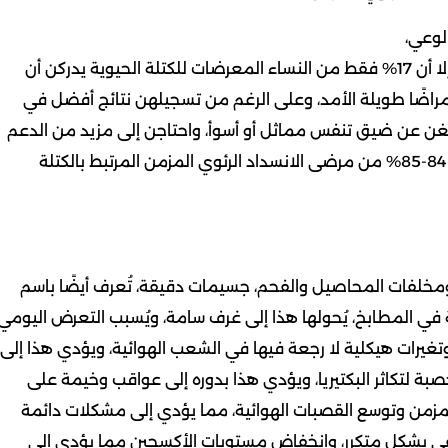
لوعي،
وفي حين أن جميع المدخنين تقريبًا يدركون مخاطر التبغ، إلا أن 17% فقط من النساء المعرضات للكتلة الحيوية يدركن أن
راضًا طويلة الأمد، وعلى الرغم من تسجيلهن نتائج أفضل في
 أبلغن عن ضيق تنفس مماثل أو أسوأ، واحتاجن إلى مزيد من الدعم
في وحدة العناية المركزة، كما لاحظت الدراسة أن أكثر من 84-85% من مرضى الانسداد الرئوي المزمن المرتبط بالكتلة
ر ومخلفات المحاصيل والفحم، جسيمات دقيقة، تُعرف أيضًا باسم
هوية في المطابخ، يُحولها هذا إلى غرف سامة، ويُسبب التعرض اليومي
وتغيرات هيكلية لا رجعة فيها في الشعب الهوائية، ويؤدي هذا إلى
خصبة لتكاثر البكتيريا، ويؤدي هذا بدوره إلى عواقب وخيمة على
مزمن وتوسع القصبات الهوائية، مما يؤدي إلى مشكلات دائمة
ى بشكل متكرر، وانخفاض مستويات الأكسجين مما يؤدي إلى