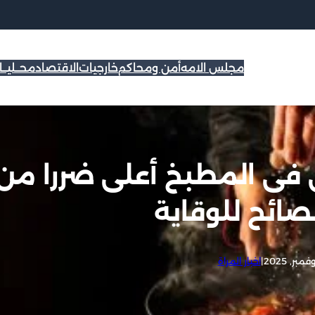
مجلس الامه
أمن ومحاكم
خارجيات
الاقتصاد
محــليــ
ى فى المطبخ أعلى ضررا من
نصائح للوقاية
|
اخبار المراة