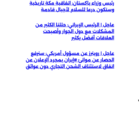
رئيس وزراء باكستان: اتفاقية مكة تاريخية
وستكون درعا للسلام لأجيال قادمة
عاجل | الرئيس الإيراني: حللنا الكثير من
المشكلات مع دول الجوار وأصبحت
العلاقات أفضل بكثير
عاجل | رويترز عن مسؤول أمريكي: سنرفع
الحصار عن موانئ #إيران بمجرد الإعلان عن
اتفاق لاستئناف الشحن التجاري دون عوائق