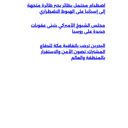
اصطدام محتمل بطائر يجبر طائرة متجهة
إلى إسبانيا على الهبوط الاضطراري
مجلس الشيوخ الأميركي يتبنى عقوبات
جديدة على روسيا
البحرين ترحب باتفاقية مكة للدفاع
المشترك: تصون الأمن والاستقرار
بالمنطقة والعالم