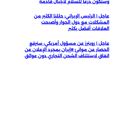
وستكون درعا للسلام لأجيال قادمة
عاجل | الرئيس الإيراني: حللنا الكثير من
المشكلات مع دول الجوار وأصبحت
العلاقات أفضل بكثير
عاجل | رويترز عن مسؤول أمريكي: سنرفع
الحصار عن موانئ #إيران بمجرد الإعلان عن
اتفاق لاستئناف الشحن التجاري دون عوائق