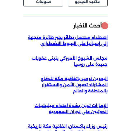
مكتبة الفيديو
منوعات
أحدث الأخبار
اصطدام محتمل بطائر يجبر طائرة متجهة
إلى إسبانيا على الهبوط الاضطراري
مجلس الشيوخ الأميركي يتبنى عقوبات
جديدة على روسيا
البحرين ترحب باتفاقية مكة للدفاع
المشترك: تصون الأمن والاستقرار
بالمنطقة والعالم
الإمارات تدين بشدة اعتداء ميليشيات
الحوثيين على نجران السعودية
رئيس وزراء باكستان: اتفاقية مكة تاريخية