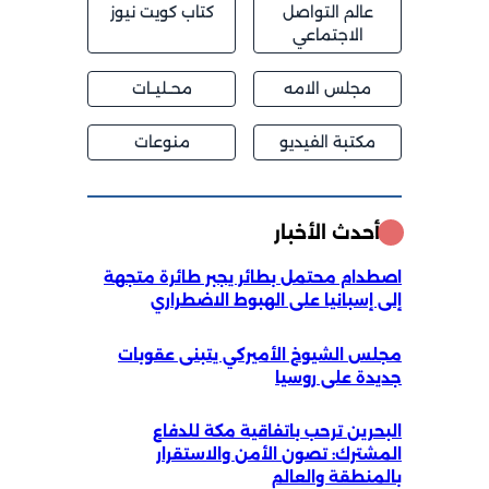
عالم التواصل
كتاب كويت نيوز
الاجتماعي
مجلس الامه
محــليــات
مكتبة الفيديو
منوعات
أحدث الأخبار
اصطدام محتمل بطائر يجبر طائرة متجهة
إلى إسبانيا على الهبوط الاضطراري
مجلس الشيوخ الأميركي يتبنى عقوبات
جديدة على روسيا
البحرين ترحب باتفاقية مكة للدفاع
المشترك: تصون الأمن والاستقرار
بالمنطقة والعالم