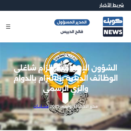
شريط الأخبار
الشؤون الإسلامية: إلزام شاغلي
الوظائف الدينية بالالتزام بالدوام
والزي الرسمي
محرر الاخبار
|
13 نوفمبر, 2025
|
محــليــات