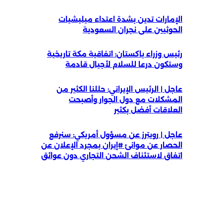
الإمارات تدين بشدة اعتداء ميليشيات
الحوثيين على نجران السعودية
رئيس وزراء باكستان: اتفاقية مكة تاريخية
وستكون درعا للسلام لأجيال قادمة
عاجل | الرئيس الإيراني: حللنا الكثير من
المشكلات مع دول الجوار وأصبحت
العلاقات أفضل بكثير
عاجل | رويترز عن مسؤول أمريكي: سنرفع
الحصار عن موانئ #إيران بمجرد الإعلان عن
اتفاق لاستئناف الشحن التجاري دون عوائق