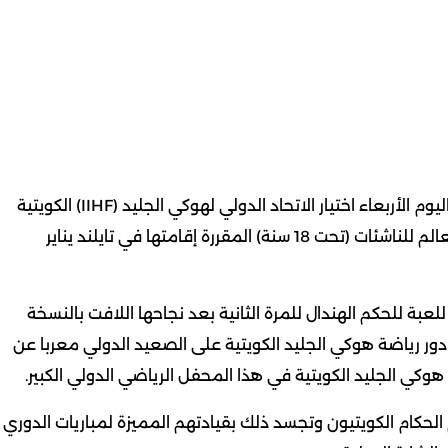
أعلن رئيس نادي الألعاب الشتوية الكويتي فهيد العجمي اليوم الأربعاء اختيار الاتحاد الدولي لهوكي الجليد (IIHF) الكويتية
شوق الهندال للمشاركة في تحكيم وإدارة مباريات كأس العالم للناشئات (تحت 18 سنة) المقررة إقامتها في تايلند يناير
عبة للحكم الهندال للمرة الثانية بعد نجاحها اللافت بالنسخة
 دور رياضة هوكي الجليد الكويتية على الصعيد الدولي معربا عن
هوكي الجليد الكويتية في هذا المحفل الرياضي الدولي الكبير.
حكام الكويتيون وتجسد ذلك بقيادتهم المميزة لمباريات الدوري