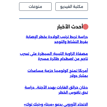
مكتبة الفيديو
منوعات
أحدث الأخبار
دراسة تربط ترتيب الولادة بخطر الإصابة
بفرط النشاط والتوحد
مصفاة الزاوية الليبية: السيطرة على تسرب
ناجم عن اصطدام طائرة مسيرة
أمريكا تمنح كولومبيا حزمة مساعدات
بمليار دولار
دخان حرائق الغابات يهدد الأجنة.. دراسة
تدق ناقوس الخطر
الاتحاد الأوروبي يدعو «ميتا» و«تيك توك»