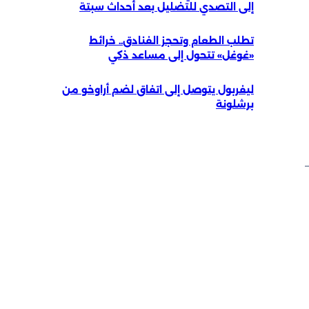
إلى التصدي للتضليل بعد أحداث سبتة
تطلب الطعام وتحجز الفنادق.. خرائط
«غوغل» تتحول إلى مساعد ذكي
ليفربول يتوصل إلى اتفاق لضم أراوخو من
برشلونة