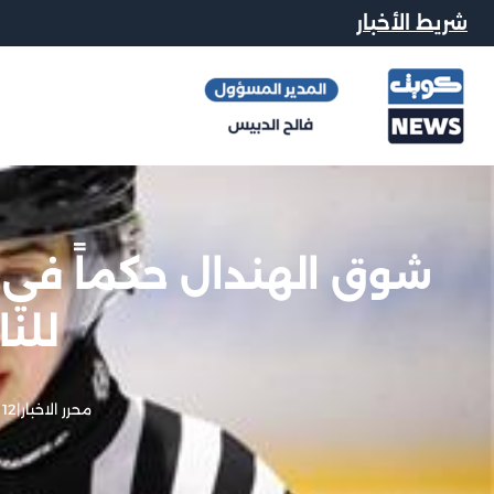
شريط الأخبار
شوق الهندال حكماً في 
للن
محرر الاخبار
|
12 نوفمبر, 2025