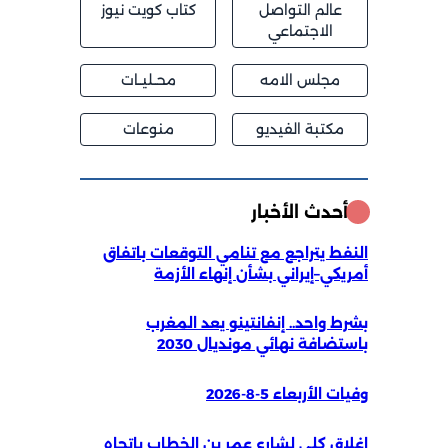
عالم التواصل
كتاب كويت نيوز
الاجتماعي
مجلس الامه
محــليــات
مكتبة الفيديو
منوعات
أحدث الأخبار
النفط يتراجع مع تنامي التوقعات باتفاق
أمريكي–إيراني بشأن إنهاء الأزمة
بشرط واحد.. إنفانتينو يعد المغرب
باستضافة نهائي مونديال 2030
وفيات الأربعاء 5-8-2026
إغلاق كلي لشارع عمر بن الخطاب باتجاه