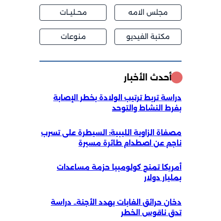
مجلس الامه
محــليــات
مكتبة الفيديو
منوعات
أحدث الأخبار
دراسة تربط ترتيب الولادة بخطر الإصابة
بفرط النشاط والتوحد
مصفاة الزاوية الليبية: السيطرة على تسرب
ناجم عن اصطدام طائرة مسيرة
أمريكا تمنح كولومبيا حزمة مساعدات
بمليار دولار
دخان حرائق الغابات يهدد الأجنة.. دراسة
تدق ناقوس الخطر