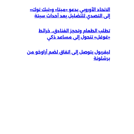
الاتحاد الأوروبي يدعو «ميتا» و«تيك توك»
إلى التصدي للتضليل بعد أحداث سبتة
تطلب الطعام وتحجز الفنادق.. خرائط
«غوغل» تتحول إلى مساعد ذكي
ليفربول يتوصل إلى اتفاق لضم أراوخو من
برشلونة