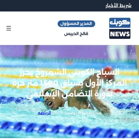
شريط الأخبار
السباح الكويتي الشمروخ يحرز
المركز الأول بسباق 1500 متر حرة
بدورة التضامن الإسلامي
محرر الاخبار
|
8 نوفمبر, 2025
|
الرياضه