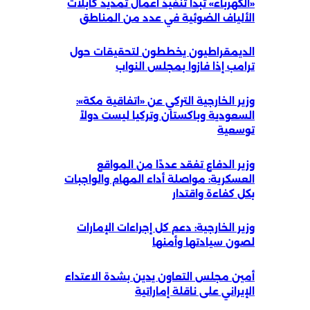
«الكهرباء» تبدأ تنفيذ أعمال تمديد كابلات
الألياف الضوئية في عدد من المناطق
الديمقراطيون يخططون لتحقيقات حول
ترامب إذا فازوا بمجلس النواب
وزير الخارجية التركي عن «اتفاقية مكة»:
السعودية وباكستان وتركيا ليست دولاً
توسعية
وزير الدفاع تفقد عددًا من المواقع
العسكرية: مواصلة أداء المهام والواجبات
بكل كفاءة واقتدار
وزير الخارجية: دعم كل إجراءات الإمارات
لصون سيادتها وأمنها
أمين مجلس التعاون يدين بشدة الاعتداء
الإيراني على ناقلة إماراتية