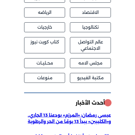
الاقتصاد
الرياضه
تكنالوجيا
خارجيات
عالم التواصل
كتاب كويت نيوز
الاجتماعي
مجلس الامه
محــليــات
مكتبة الفيديو
منوعات
أحدث الأخبار
عيسى رمضان: «المرزم» يودعنا 13 الجاري..
و«الكليبين» يبدأ 13 يومًا من الحر والرطوبة