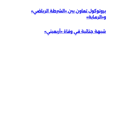
بروتوكول تعاون بين «الشرطة الرياضي»
و«الرماية»
شبهة جنائية في وفاة «أربعيني»