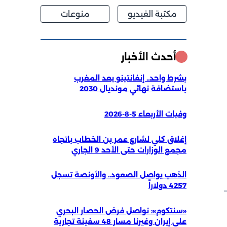
مكتبة الفيديو
منوعات
أحدث الأخبار
بشرط واحد.. إنفانتينو يعد المغرب
باستضافة نهائي مونديال 2030
وفيات الأربعاء 5-8-2026
إغلاق كلي لشارع عمر بن الخطاب باتجاه
مجمع الوزارات حتى الأحد 9 الجاري
الذهب يواصل الصعود.. والأونصة تسجل
4257 دولاراً
«سنتكوم»: نواصل فرض الحصار البحري
على إيران وغيرنا مسار 48 سفينة تجارية