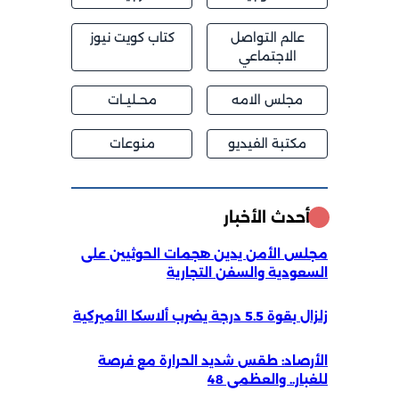
عالم التواصل
كتاب كويت نيوز
الاجتماعي
مجلس الامه
محــليــات
مكتبة الفيديو
منوعات
أحدث الأخبار
مجلس الأمن يدين هجمات الحوثيين على
السعودية والسفن التجارية
زلزال بقوة 5.5 درجة يضرب ألاسكا الأميركية
الأرصاد: طقس شديد الحرارة مع فرصة
للغبار.. والعظمى 48