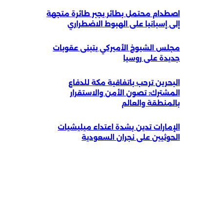
اصطدام محتمل بطائر يجبر طائرة متجهة
إلى إسبانيا على الهبوط الاضطراري
مجلس الشيوخ الأميركي يتبنى عقوبات
جديدة على روسيا
البحرين ترحب باتفاقية مكة للدفاع
المشترك: تصون الأمن والاستقرار
بالمنطقة والعالم
الإمارات تدين بشدة اعتداء ميليشيات
الحوثيين على نجران السعودية