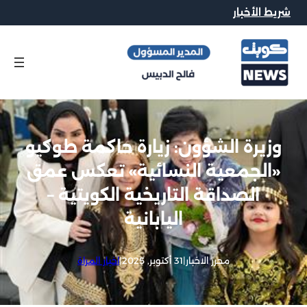
شريط الأخبار
وزيرة الشؤون: زيارة حاكمة طوكيو
«الجمعية النسائية» تعكس عمق
الصداقة التاريخية الكويتية –
اليابانية
محرر الاخبار
|
31 أكتوبر, 2025
|
اخبار المراة