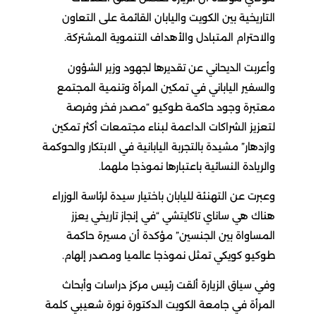
التاريخية بين الكويت واليابان القائمة على التعاون
والاحترام المتبادل والأهداف التنموية المشتركة.
وأعربت الديحاني عن تقديرها لجهود وزير الشؤون
والسفير الياباني في تمكين المرأة وتنمية المجتمع
معتبرة وجود حاكمة طوكيو “مصدر فخر وفرصة
لتعزيز الشراكات الداعمة لبناء مجتمعات أكثر تمكين
وازدهار” مشيدة بالتجربة اليابانية في الابتكار والحوكمة
والريادة النسائية باعتبارها نموذجا ملهما.
وعبرت عن التهنئة لليابان باختيار سيدة لرئاسة الوزراء
هناك هي ساناي تاكايتشي “في إنجاز تاريخي يعزز
المساواة بين الجنسين” مؤكدة أن مسيرة حاكمة
طوكيو كويكي تمثل نموذجا عالميا ومصدر إلهام.
وفي سياق الزيارة ألقت رئيس مركز دراسات وأبحاث
المرأة في جامعة الكويت الدكتورة نورة شعيبي كلمة