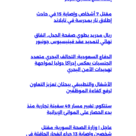
مقتل 7 أشخاص وإصابة 15 في حادث
إطلاق نار بمدرسة في تايلاند
ريال مدريد يطوي صفحة الجدل.. اتفاق
نهائي لتمديد عقد فينيسيوس جونيور
الدفاع السعودية: التحالف البحري متعدد
الجنسيات يعكس إدراكا دوليا لمواجهة
تهديدات الأمن البحري
الأشغال والتطبيقي يبحثان تعزيز التعاون
لرفع كفاءة الموظفين
سنتكوم: تغيير مسار 49 سفينة تجارية منذ
بدء الحصار على الموانئ الإيرانية
عاجل | وزارة الصحة السورية: مقتل
شخصين وإصابة 13 جراء انفجار الحافلة في