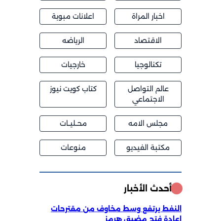
اخبار المراة
اعلانات مبوبة
الاقتصاد
الرياضه
تكنالوجيا
خارجيات
عالم التواصل
كتاب كويت نيوز
الاجتماعي
مجلس الامه
محــليــات
مكتبة الفيديو
منوعات
أحدث الأخبار
النفط يرتفع وسط مخاوف من مقترحات
إعادة فتح مضيق هرمز