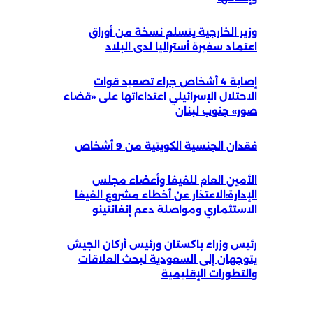
وزير الخارجية يتسلم نسخة من أوراق
اعتماد سفيرة أستراليا لدى البلاد
إصابة 4 أشخاص جراء تصعيد قوات
الاحتلال الإسرائيلي اعتداءاتها على «قضاء
صور» جنوب لبنان
فقدان الجنسية الكويتية من 9 أشخاص
الأمين العام للفيفا وأعضاء مجلس
الإدارة:الاعتذار عن أخطاء مشروع الفيفا
الاستثماري ومواصلة دعم إنفانتينو
رئيس وزراء باكستان ورئيس أركان الجيش
يتوجهان إلى السعودية لبحث العلاقات
والتطورات الإقليمية