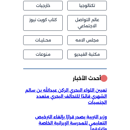
تكنالوجيا
خارجيات
عالم التواصل
كتاب كويت نيوز
الاجتماعي
مجلس الامه
محــليــات
مكتبة الفيديو
منوعات
أحدث الأخبار
تعيين اللواء البحري الركن عبدالله بن سالم
الشهري قائدًا للتحالف البحري متعدد
الجنسيات
وزير التربية يصدر قرارًا بإلغاء الترخيص
التعليمي للمدرسة الإيرانية الخاصة
وإغلاقها