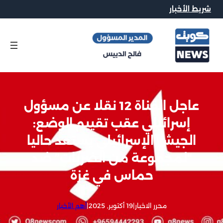
شريط الأخبار
عاجل القناة 12 نقلا عن مسؤول
إسرائيلي عقب تقييم الوضع:
الجيش الإسرائيلي يستعد حاليا
“لمجموعة من الضربات” ضد
حماس في غزة
محرر الاخبار
|
19 أكتوبر, 2025
|
أهم الأخبار