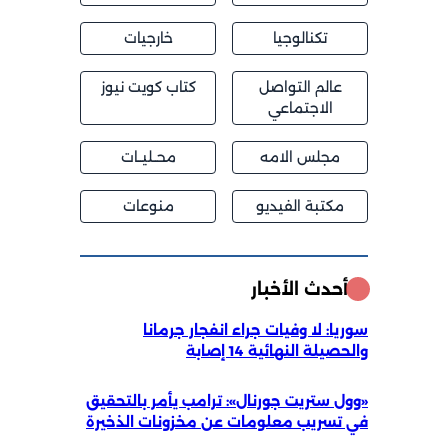
تكنالوجيا
خارجيات
عالم التواصل
كتاب كويت نيوز
الاجتماعي
مجلس الامه
محــليــات
مكتبة الفيديو
منوعات
أحدث الأخبار
سوريا: لا وفيات جراء انفجار جرمانا
والحصيلة النهائية 14 إصابة
«وول ستريت جورنال»: ترامب يأمر بالتحقيق
في تسريب معلومات عن مخزونات الذخيرة