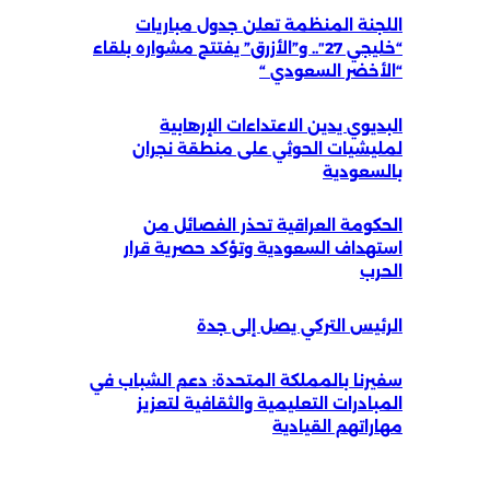
اللجنة المنظمة تعلن جدول مباريات
“خليجي 27″.. و”الأزرق” يفتتح مشواره بلقاء
“الأخضر السعودي “
البديوي يدين الاعتداءات الإرهابية
لمليشيات الحوثي على منطقة نجران
بالسعودية
الحكومة العراقية تحذر الفصائل من
استهداف السعودية وتؤكد حصرية قرار
الحرب
الرئيس التركي يصل إلى جدة
سفيرنا بالمملكة المتحدة: دعم الشباب في
المبادرات التعليمية والثقافية لتعزيز
مهاراتهم القيادية