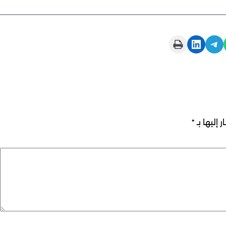
Print this Page
Share on LinkedIn
Share on Telegram
 إليها بـ
*