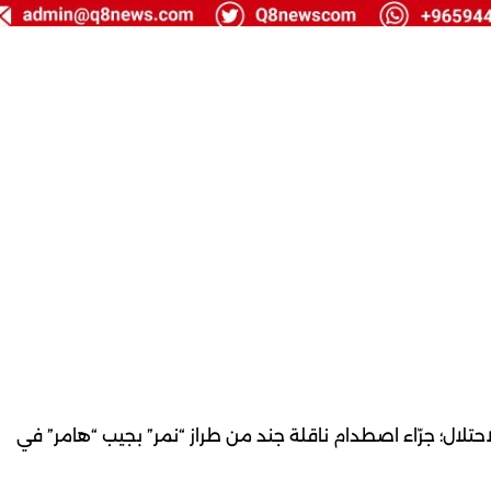
ي: إصابة 3 جنود من جيش الاحتلال؛ جرّاء اصطدام ناقلة جند من طراز “نمر” بجيب “هامر” في