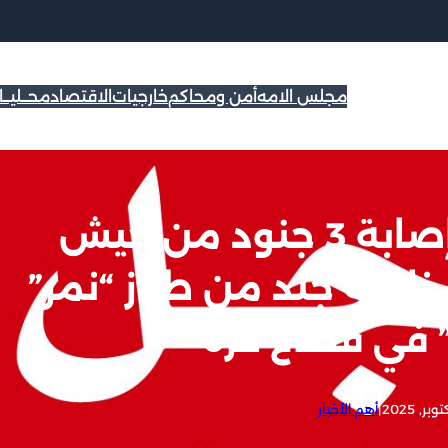
مجلس الامه
أمن ومحاكم
خارجيات
الاقتصاد
محــليــ
#عاجل| اعلام عبري: إصابة 3 جنود من جيش
 ناقلة جند من طراز “نمر”
 في قطاع غزة
|
أهم الأخبار