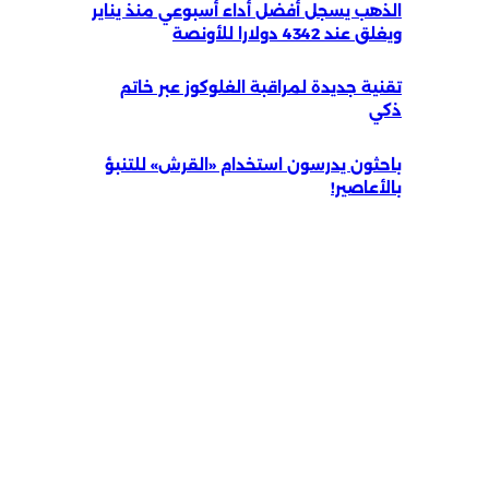
الذهب يسجل أفضل أداء أسبوعي منذ يناير
ويغلق عند 4342 دولارا للأونصة
تقنية جديدة لمراقبة الغلوكوز عبر خاتم
ذكي
باحثون يدرسون استخدام «القرش» للتنبؤ
بالأعاصير!