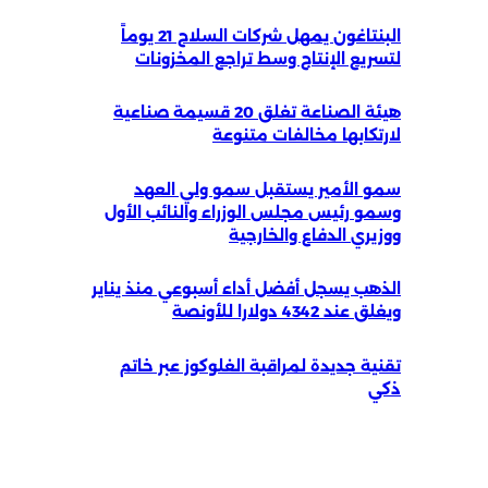
البنتاغون يمهل شركات السلاح 21 يوماً
لتسريع الإنتاج وسط تراجع المخزونات
هيئة الصناعة تغلق 20 قسيمة صناعية
لارتكابها مخالفات متنوعة
سمو الأمير يستقبل سمو ولي العهد
وسمو رئيس مجلس الوزراء والنائب الأول
ووزيري الدفاع والخارجية
الذهب يسجل أفضل أداء أسبوعي منذ يناير
ويغلق عند 4342 دولارا للأونصة
تقنية جديدة لمراقبة الغلوكوز عبر خاتم
ذكي