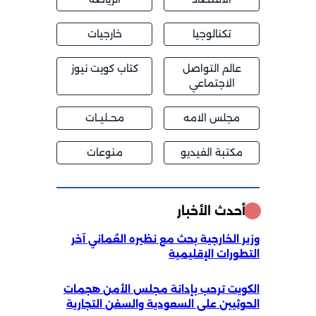
تكنالوجيا
خارجيات
عالم التواصل
كتاب كويت نيوز
الاجتماعي
مجلس الامه
محــليــات
مكتبة الفيديو
منوعات
أحدث الأخبار
وزير الخارجية بحث مع نظيره العُماني آخر
التطورات الإقليمية
الكويت ترحب بإدانة مجلس الأمن هجمات
الحوثيين على السعودية والسفن التجارية