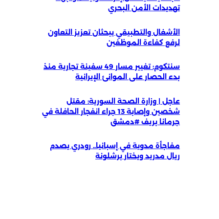
تهديدات الأمن البحري
الأشغال والتطبيقي يبحثان تعزيز التعاون
لرفع كفاءة الموظفين
سنتكوم: تغيير مسار 49 سفينة تجارية منذ
بدء الحصار على الموانئ الإيرانية
عاجل | وزارة الصحة السورية: مقتل
شخصين وإصابة 13 جراء انفجار الحافلة في
جرمانا بريف #دمشق
مفاجأة مدوية في إسبانيا.. رودري يصدم
ريال مدريد ويختار برشلونة