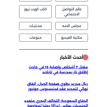
عالم التواصل
كتاب كويت نيوز
الاجتماعي
مجلس الامه
محــليــات
مكتبة الفيديو
منوعات
أحدث الأخبار
مقتل 7 أشخاص وإصابة 15 في حادث
إطلاق نار بمدرسة في تايلاند
ريال مدريد يطوي صفحة الجدل.. اتفاق
نهائي لتمديد عقد فينيسيوس جونيور
الدفاع السعودية: التحالف البحري متعدد
الجنسيات يعكس إدراكا دوليا لمواجهة