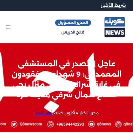
شريط الأخبار
عاجل | مصدر في المستشفى
المعمداني: 9 شهداء ومفقودون
في غارة إسرائيلية على منزل بحي
التفاح شمال شرقي مدينة غزة
محرر الاخبار
|
4 أكتوبر, 2025
|
أهم الأخبار