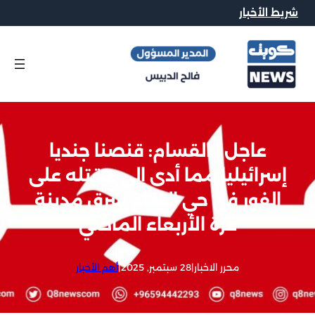
شريط الأخبار
عاجل | القسام: قنصنا جنديا
إسرائيليا مما أدى إلى مقتله على
الفور في حي التفاح شرق مدينة
غزة الأربعاء الماضي
محرر الاخبار
|
28 سبتمبر, 2025
|
أهم الأخبار