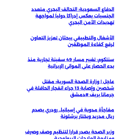
الدفاع السعودية: التحالف البحري متعدد
الجنسيات يعكس إدراكا دوليا لمواجهة
تهديدات الأمن البحري
الأشغال والتطبيقي يبحثان تعزيز التعاون
لرفع كفاءة الموظفين
سنتكوم: تغيير مسار 49 سفينة تجارية منذ
بدء الحصار على الموانئ الإيرانية
عاجل | وزارة الصحة السورية: مقتل
شخصين وإصابة 13 جراء انفجار الحافلة في
جرمانا بريف #دمشق
مفاجأة مدوية في إسبانيا.. رودري يصدم
ريال مدريد ويختار برشلونة
وزير الصحة يصدر قرارا لتنظيم وصف وصرف
ومتابعة العلاجات البيولوجية