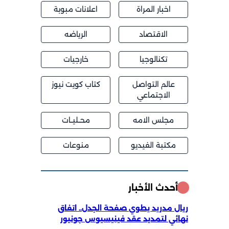
اخبار المراة
اعلانات مبوبة
الاقتصاد
الرياضه
تكنالوجيا
خارجيات
عالم التواصل
كتاب كويت نيوز
الاجتماعي
مجلس الامه
محــليــات
مكتبة الفيديو
منوعات
أحدث الأخبار
ريال مدريد يطوي صفحة الجدل.. اتفاق
نهائي لتمديد عقد فينيسيوس جونيور