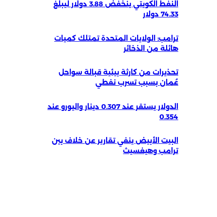
النفط الكويتي ينخفض 3.88 دولار ليبلغ
74.33 دولار
ترامب: الولايات المتحدة تمتلك كميات
هائلة من الذخائر
تحذيرات من كارثة بيئية قبالة سواحل
عُمان بسبب تسرب نفطي
الدولار يستقر عند 0.307 دينار واليورو عند
0.354
البيت الأبيض ينفي تقارير عن خلاف بين
ترامب وهيغسيث