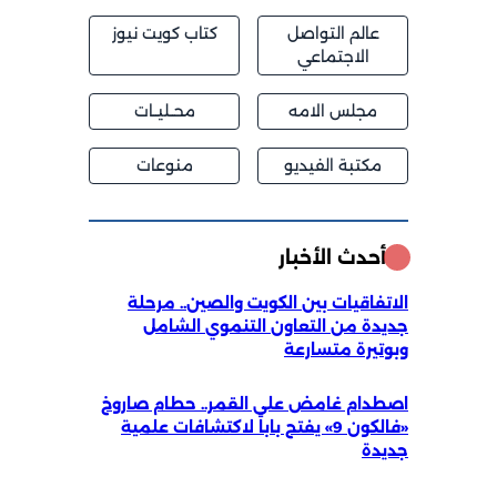
عالم التواصل
كتاب كويت نيوز
الاجتماعي
مجلس الامه
محــليــات
مكتبة الفيديو
منوعات
أحدث الأخبار
الاتفاقيات بين الكويت والصين.. مرحلة
جديدة من التعاون التنموي الشامل
وبوتيرة متسارعة
اصطدام غامض على القمر.. حطام صاروخ
«فالكون 9» يفتح باباً لاكتشافات علمية
جديدة