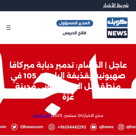
شريط الأخبار
عاجل | القسام: تدمير دبابة ميركافا
صهيونية بقذيفة الياسين 105 في
منطقة تل الهوى جنوبي مدينة
غزة
محرر الاخبار
|
24 سبتمبر, 2025
|
أهم الأخبار